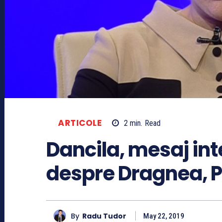
ARTICOLE
2
min.
Read
Dancila, mesaj int
despre Dragnea, P
By
Radu Tudor
May 22, 2019