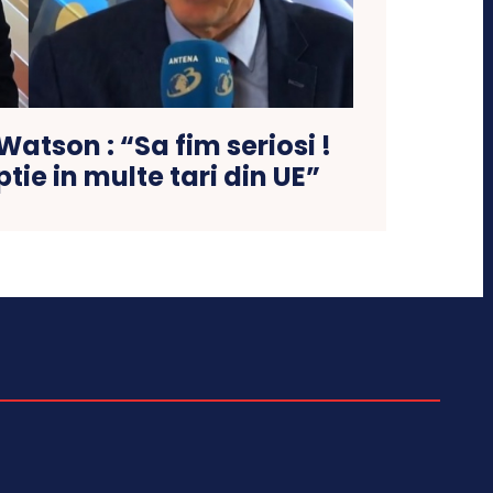
atson : “Sa fim seriosi !
tie in multe tari din UE”