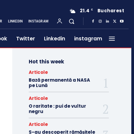
21.4
Bucharest
C
ER
LINKEDIN
INSTAGRAM
ook
Twitter
Linkedin
instagram
Hot this week
Articole
Bază permanentă a NASA
pe Lună
Articole
O raritate : pui de vultur
negru
Articole
S-au descoperit rămășițele