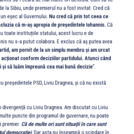
 la Sibiu, unde premierul nu a fost invitat. Cred că
 un eșec al Guvernului.
Nu cred că prin tot ceea ce
cluzia că m-aș apropia de președintele Iohannis.
Că
 toate instituțiile statului, acest lucru e de
nnis nu s-a putut colabora. E exclus că aș putea avea
rtid, am pornit de la un simplu membru și am urcat
 acționat conform deciziilor partidului. Atunci când
lți și să luăm împreună cea mai bună decizie
”.
cu președintele PSD, Liviu Dragnea, și că nu există
o divergență cu Liviu Dragnea. Am discutat cu Liviu
 multe puncte din programul de guvernare, nu poate
și premier.
Că de multe ori sunt situații în care sunt
itul democrației
. Dar asta nu înseamnă o scindare în