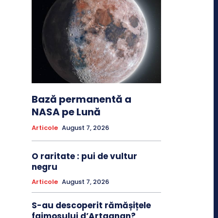
Bază permanentă a
NASA pe Lună
Articole
August 7, 2026
O raritate : pui de vultur
negru
Articole
August 7, 2026
S-au descoperit rămășițele
faimosului d’Artagnan?