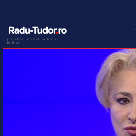
jurnalist, analist politic și
militar