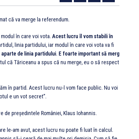
irmat că va merge la referendum.
modul în care voi vota.
Acest lucru îl vom stabili în
ul, linia partidului, iar modul în care voi vota va fi
aparte de linia partidului
.
E foarte important să merg
tul că Tăriceanu a spus că nu merge, eu o să respect
ăm în partid. Acest lucru nu-l vom face public. Nu voi
otul e un vot secret”.
re de președintele României, Klaus Iohannis.
are le-am avut, acest lucru nu poate fi luat în calcul.
annis să-i ceară de mai multe ori demisia. Cum să fie