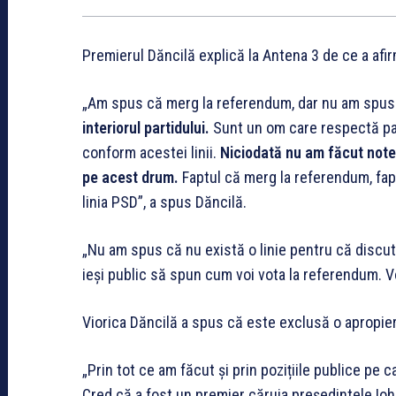
Premierul Dăncilă explică la Antena 3 de ce a af
„Am spus că merg la referendum, dar nu am spus 
interiorul partidului.
Sunt un om care respectă partid
conform acestei linii.
Niciodată nu am făcut note 
pe acest drum.
Faptul că merg la referendum, fap
linia PSD”, a spus Dăncilă.
„Nu am spus că nu există o linie pentru că discut
ieși public să spun cum voi vota la referendum. V
Viorica Dăncilă a spus că este exclusă o apropie
„Prin tot ce am făcut și prin pozițiile publice pe c
Cred că a fost un premier căruia președintele Ioh