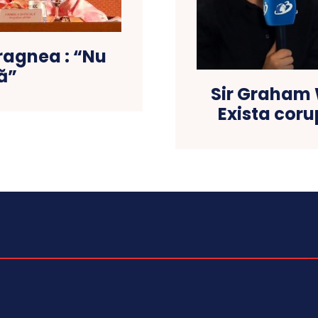
ragnea : “Nu
ă”
Sir Graham W
Exista corup