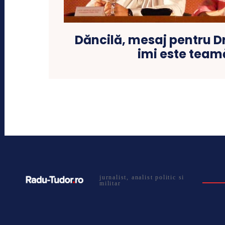
Dăncilă, mesaj pentru D
imi este team
jurnalist, analist politic si
militar