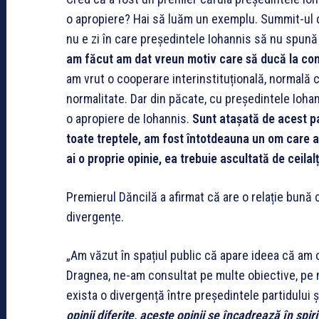
o apropiere? Hai să luăm un exemplu. Summit-ul de
nu e zi în care președintele Iohannis să nu spună
am făcut am dat vreun motiv care să ducă la con
am vrut o cooperare interinstituțională, normală cu
normalitate. Dar din păcate, cu președintele Ioha
o apropiere de Iohannis.
Sunt atașată de acest pa
toate treptele, am fost întotdeauna un om care a
ai o proprie opinie, ea trebuie ascultată de ceila
Premierul Dăncilă a afirmat că are o relație bună 
divergențe.
„Am văzut în spațiul public că apare ideea că am 
Dragnea, ne-am consultat pe multe obiective, pe
exista o divergență între președintele partidului 
opinii diferite, aceste opinii se încadrează în spir