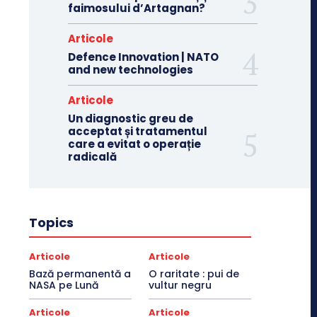
faimosului d’Artagnan?
Articole
Defence Innovation | NATO
and new technologies
Articole
Un diagnostic greu de
acceptat și tratamentul
care a evitat o operație
radicală
Topics
Articole
Articole
Bază permanentă a
O raritate : pui de
NASA pe Lună
vultur negru
Articole
Articole