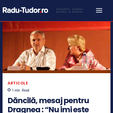
jurnalist, analist
politic si militar
ARTICOLE
1
min.
Read
Dăncilă, mesaj pentru
Dragnea : “Nu imi este