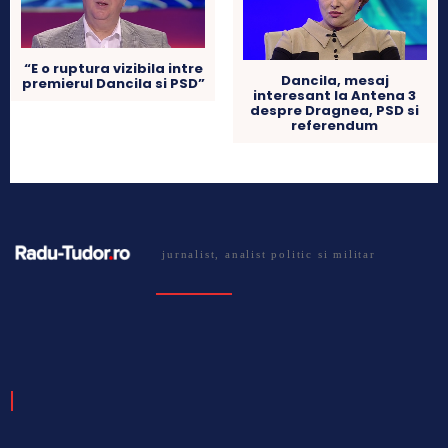
“E o ruptura vizibila intre
Dancila, mesaj
premierul Dancila si PSD”
interesant la Antena 3
despre Dragnea, PSD si
referendum
jurnalist, analist politic si militar