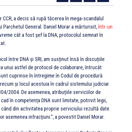
r CCR, a decis să rupă tăcerea în mega-scandalul
i Parchetul General. Daniel Morar a mărturisit,
într-un
 vreme cât a fost şef la DNA, protocolul semnat în
at.
col între DNA și SRI, am susținut însă în discuțiile
 unui astfel de protocol de colaborare, întrucât
 sunt cuprinse în întregime în Codul de procedură
 precum și locul acestuia în cadrul sistemului judiciar
04/2004. De asemenea, atribuțiile serviciilor de
 cad în competența DNA sunt limitate, potrivit legii,
 când din activitatea proprie serviciului rezultă date
nor asemenea infracțiuni.”, a povestit Daniel Morar.