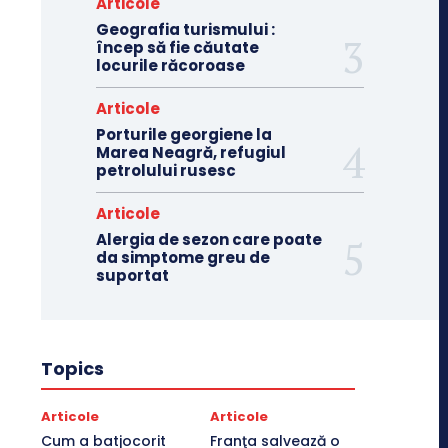
Articole
Geografia turismului :
încep să fie căutate
locurile răcoroase
Articole
Porturile georgiene la
Marea Neagră, refugiul
petrolului rusesc
Articole
Alergia de sezon care poate
da simptome greu de
suportat
Topics
Articole
Articole
Cum a batjocorit
Franţa salvează o