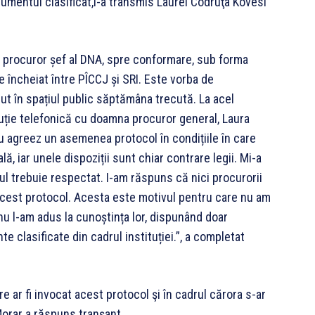
cumentul clasificat,i-a transmis Laurei Codruţa Kovesi
de procuror șef al DNA, spre conformare, sub forma
 încheiat între PÎCCJ și SRI. Este vorba de
ut în spațiul public săptămâna trecută. La acel
ție telefonică cu doamna procuror general, Laura
u agreez un asemenea protocol în condițiile în care
, iar unele dispoziții sunt chiar contrare legii. Mi-a
ul trebuie respectat. I-am răspuns că nici procurorii
acest protocol. Acesta este motivul pentru care nu am
nu l-am adus la cunoștința lor, dispunând doar
 clasificate din cadrul instituției.”, a completat
 ar fi invocat acest protocol şi în cadrul cărora s-ar
Morar a răspuns tranşant.