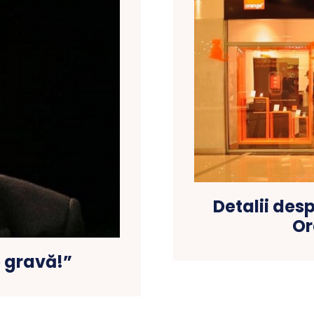
Detalii des
Or
e gravă!”