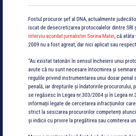
Fostul procuror şef al DNA, actualmente judecăto
iscat de desecretizarea protocoalelor dintre SRI ş
interviu acordat jurnalistei Sorina Matei
, că atâta
2009 nu a fost agreat, dar nici aplicat sau respect
“Au existat tatonări în sensul încheierii unui proto
avute că nu sunt necesare întocmirea și semnarea
regulile privind instrumentarea unui dosar penal
penală, iar drepturile și îndatoririle procurorului,
se regăsesc în Legea nr.303/2004 și în Legea nr.3
informații legate de cercetarea infracțiunilor care
strict la sesizarea procurorilor competenți atunci
și indicii cu privire la pregătirea sau comiterea u