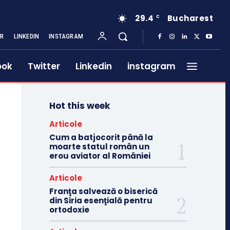
29.4
Bucharest
C
ER
LINKEDIN
INSTAGRAM
ook
Twitter
Linkedin
instagram
Hot this week
Articole
Cum a batjocorit până la
moarte statul român un
erou aviator al României
Articole
Franţa salvează o biserică
din Siria esenţială pentru
ortodoxie