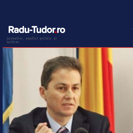
jurnalist, analist politic și
militar