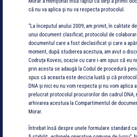
Morar a menţionat însă faptul că deşi a primit do
că nu va aplica şi nu va respecta protocolul.
“La începutul anului 2009, am primit, în calitate 
unui document clasificat, protocolul de colaborare
documentul care a fost declasificat și care a apăr
moment, după studierea acestuia, am avut o discu
Codruța Kovesi, ocazie cu care i-am spus că eu n
prin acesta se adaugă la Codul de procedură penală
spus că aceasta este decizia luată și că protocol
DNA și nici eu nu vom respecta și nu vom aplica 
prelucrat protocolul procurorilor din cadrul DNA, 
arhivarea acestuia la Compartimentul de documente
Morar.
Întrebat însă despre unele formulare standard care
fi stabilit „echipele operative comune de lucru”, 