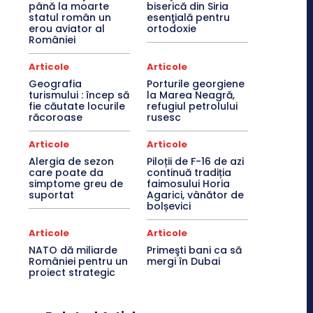
până la moarte
biserică din Siria
statul român un
esenţială pentru
erou aviator al
ortodoxie
României
Articole
Articole
Geografia
Porturile georgiene
turismului : încep să
la Marea Neagră,
fie căutate locurile
refugiul petrolului
răcoroase
rusesc
Articole
Articole
Alergia de sezon
Piloții de F-16 de azi
care poate da
continuă tradiția
simptome greu de
faimosului Horia
suportat
Agarici, vânător de
bolșevici
Articole
Articole
NATO dă miliarde
Primeşti bani ca să
României pentru un
mergi în Dubai
proiect strategic