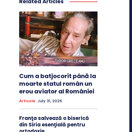
Related Articles
Cum a batjocorit până la
moarte statul român un
erou aviator al României
Articole
July 31, 2026
Franţa salvează o biserică
din Siria esenţială pentru
ortodoxie