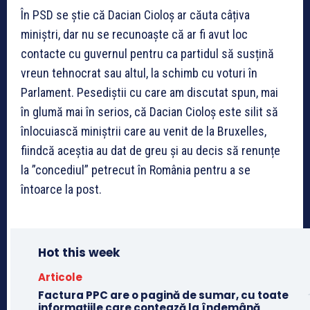
În PSD se știe că Dacian Cioloș ar căuta câțiva
miniștri, dar nu se recunoaște că ar fi avut loc
contacte cu guvernul pentru ca partidul să susțină
vreun tehnocrat sau altul, la schimb cu voturi în
Parlament. Pesediștii cu care am discutat spun, mai
în glumă mai în serios, că Dacian Cioloș este silit să
înlocuiască miniștrii care au venit de la Bruxelles,
fiindcă aceștia au dat de greu și au decis să renunțe
la ”concediul” petrecut în România pentru a se
întoarce la post.
Hot this week
Articole
Factura PPC are o pagină de sumar, cu toate
informațiile care contează la îndemână