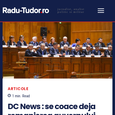
jurnalist, analist
politic si militar
ARTICOLE
1
min.
Read
DC News : se coace deja