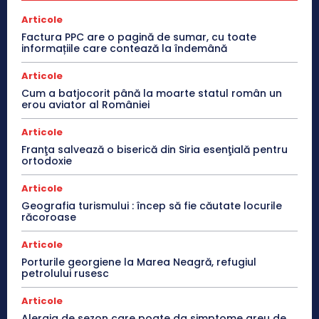
Articole
Factura PPC are o pagină de sumar, cu toate
informațiile care contează la îndemână
Articole
Cum a batjocorit până la moarte statul român un
erou aviator al României
Articole
Franţa salvează o biserică din Siria esenţială pentru
ortodoxie
Articole
Geografia turismului : încep să fie căutate locurile
răcoroase
Articole
Porturile georgiene la Marea Neagră, refugiul
petrolului rusesc
Articole
Alergia de sezon care poate da simptome greu de