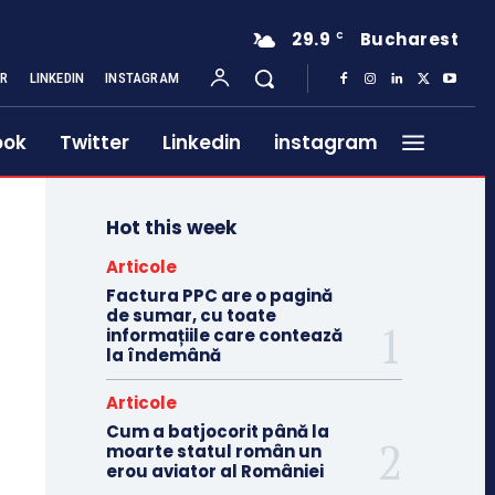
29.9
Bucharest
C
ER
LINKEDIN
INSTAGRAM
ook
Twitter
Linkedin
instagram
Hot this week
Articole
Factura PPC are o pagină
de sumar, cu toate
informațiile care contează
la îndemână
Articole
Cum a batjocorit până la
moarte statul român un
erou aviator al României