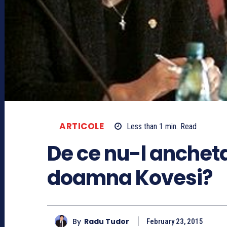
ARTICOLE
Less than 1
min.
Read
De ce nu-l anchet
doamna Kovesi?
By
Radu Tudor
February 23, 2015