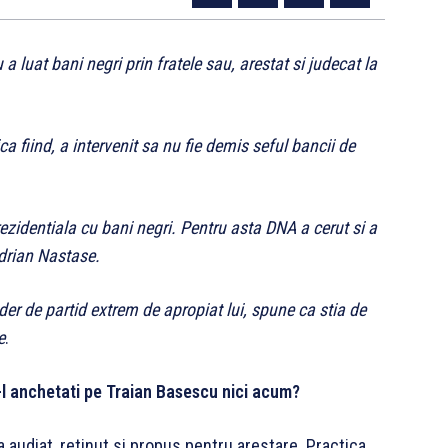
a luat bani negri prin fratele sau, arestat si judecat la
a fiind, a intervenit sa nu fie demis seful bancii de
ezidentiala cu bani negri. Pentru asta DNA a cerut si a
Adrian Nastase.
lider de partid extrem de apropiat lui, spune ca stia de
e
.
l anchetati pe Traian Basescu nici acum?
a audiat, retinut si propus pentru arestare. Practica