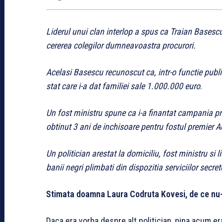
Liderul unui clan interlop a spus ca Traian Basescu 
cererea colegilor dumneavoastra procurori.
Acelasi Basescu recunoscut ca, intr-o functie public
stat care i-a dat familiei sale 1.000.000 euro
.
Un fost ministru spune ca i-a finantat campania pr
obtinut 3 ani de inchisoare pentru fostul premier 
Un politician arestat la domiciliu, fost ministru si 
banii negri plimbati din dispozitia serviciilor secret
Stimata doamna Laura Codruta Kovesi, de ce nu-
Daca era vorba despre alt politician, pina acum er