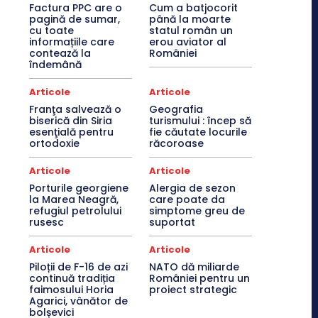
Factura PPC are o
Cum a batjocorit
pagină de sumar,
până la moarte
cu toate
statul român un
informațiile care
erou aviator al
contează la
României
îndemână
Articole
Articole
Franţa salvează o
Geografia
biserică din Siria
turismului : încep să
esenţială pentru
fie căutate locurile
ortodoxie
răcoroase
Articole
Articole
Porturile georgiene
Alergia de sezon
la Marea Neagră,
care poate da
refugiul petrolului
simptome greu de
rusesc
suportat
Articole
Articole
Piloții de F-16 de azi
NATO dă miliarde
continuă tradiția
României pentru un
faimosului Horia
proiect strategic
Agarici, vânător de
bolșevici