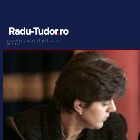
jurnalist, analist politic și
militar