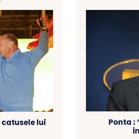
T
Ponta :
 catusele lui
i