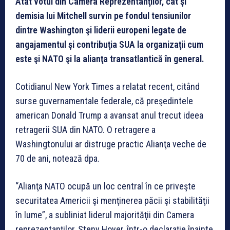
Atât votul din Camera Reprezentanţilor, cât şi
demisia lui Mitchell survin pe fondul tensiunilor
dintre Washington şi liderii europeni legate de
angajamentul şi contribuţia SUA la organizaţii cum
este şi NATO şi la alianţa transatlantică în general.
Cotidianul New York Times a relatat recent, citând
surse guvernamentale federale, că preşedintele
american Donald Trump a avansat anul trecut ideea
retragerii SUA din NATO. O retragere a
Washingtonului ar distruge practic Alianţa veche de
70 de ani, notează dpa.
“Alianţa NATO ocupă un loc central în ce priveşte
securitatea Americii şi menţinerea păcii şi stabilităţii
în lume”, a subliniat liderul majorităţii din Camera
reprezentanţilor, Steny Hoyer, într-o declaraţie înainte