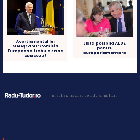
Avertismentul lui
Lista posibila ALDE
Meleşcanu : Comisia
pentru
Europeana trebuie sa se
europarlamentare
sesizeze !
jurnalist, analist politic si militar