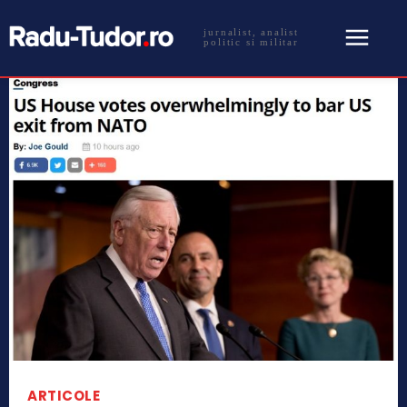
jurnalist, analist
politic si militar
ARTICOLE