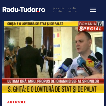
jurnalist, analist
politic si militar
ARTICOLE