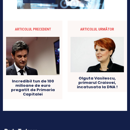
ARTICOLUL PRECEDENT
ARTICOLUL URMĂTOR
Olguta Vasilescu,
Incredibil tun de 100
primarul Craiovei,
milioane de euro
incatusata la DNA !
pregatit de Primaria
Capitalei