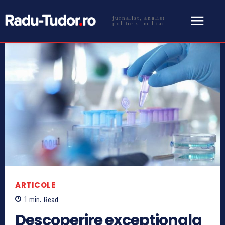
jurnalist, analist
politic si militar
ARTICOLE
1
min.
Read
Descoperire exceptionala