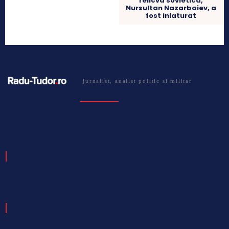
relicva sovietica,
Nursultan Nazarbaiev, a
fost inlaturat
jurnalist, analist politic si militar