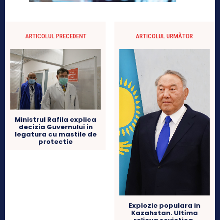
ARTICOLUL PRECEDENT
ARTICOLUL URMĂTOR
Ministrul Rafila explica
decizia Guvernului in
legatura cu mastile de
protectie
Explozie populara in
Kazahstan. Ultima