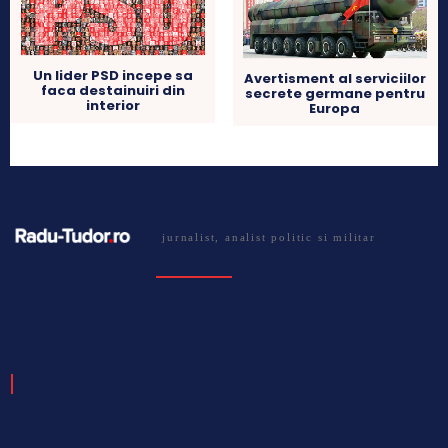
Un lider PSD incepe sa
Avertisment al serviciilor
faca destainuiri din
secrete germane pentru
interior
Europa
jurnalist, analist politic si militar