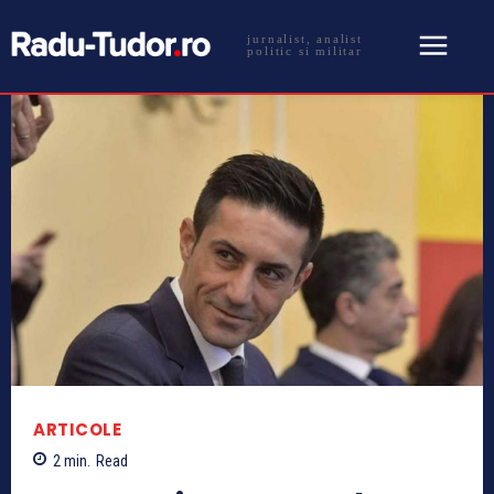
jurnalist, analist
politic si militar
ARTICOLE
2
min.
Read