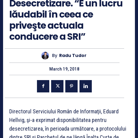
Desecretizare. “E un lucru
lăudabil în ceea ce
priveşte actuala
conducere a SRI”
By
Radu Tudor
March 19, 2018
Directorul Serviciului Român de Informaţii, Eduard
Hellvig, şi-a exprimat disponibilitatea pentru
desecretizarea, în perioada următoare, a protocolului
dintre SRI şi Parchetul de pe lângă Înalta Curte de