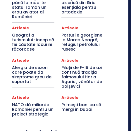
până la moarte
biserică din Siria
statul român un
esenţială pentru
erou aviator al
ortodoxie
României
Articole
Articole
Geografia
Porturile georgiene
turismului : încep să
la Marea Neagră,
fie căutate locurile
refugiul petrolului
răcoroase
rusesc
Articole
Articole
Alergia de sezon
Piloții de F-16 de azi
care poate da
continuă tradiția
simptome greu de
faimosului Horia
suportat
Agarici, vânător de
bolșevici
Articole
Articole
NATO dă miliarde
Primeşti bani ca să
României pentru un
mergi în Dubai
proiect strategic