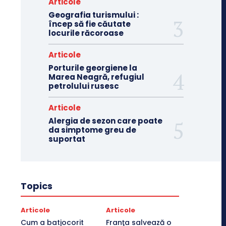
Articole
Geografia turismului :
încep să fie căutate
locurile răcoroase
Articole
Porturile georgiene la
Marea Neagră, refugiul
petrolului rusesc
Articole
Alergia de sezon care poate
da simptome greu de
suportat
Topics
Articole
Articole
Cum a batjocorit
Franţa salvează o