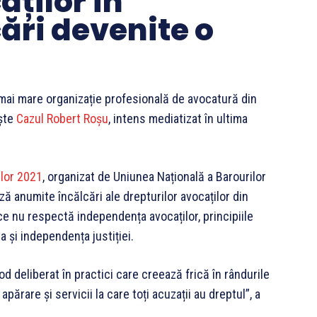
aților în
ări devenite o
mai mare organizație profesională de avocatură din
ește
Cazul
Robert Roșu
, intens mediatizat în ultima
lor 2021
, organizat de Uniunea Națională a Barourilor
ă anumite încălcări ale drepturilor avocaților din
ce nu respectă independența avocaților, principiile
a și independența justiției.
d deliberat în practici care creează frică în rândurile
părare și servicii la care toți acuzații au dreptul”, a