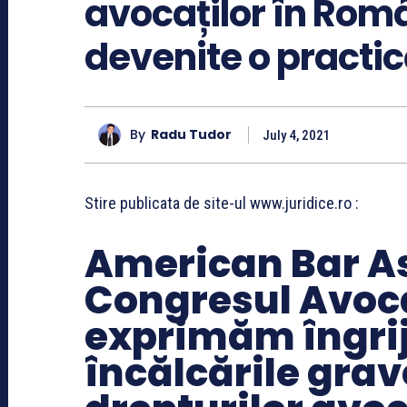
avocaților în Româ
devenite o practi
By
Radu Tudor
July 4, 2021
Stire publicata de site-ul www.juridice.ro :
American Bar As
Congresul Avoca
exprimăm îngrij
încălcările gra