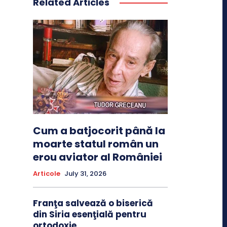
Related Articles
Cum a batjocorit până la
moarte statul român un
erou aviator al României
Articole
July 31, 2026
Franţa salvează o biserică
din Siria esenţială pentru
ortodoxie