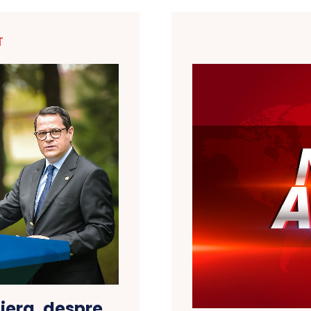
T
iera, despre