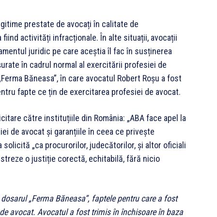
egitime prestate de avocați în calitate de
iind activități infracționale. În alte situații, avocații
amentul juridic pe care aceștia îl fac în susținerea
șurate în cadrul normal al exercitării profesiei de
 „Ferma Băneasa”, în care avocatul Robert Roșu a fost
tru fapte ce țin de exercitarea profesiei de avocat.
icitare către instituțiile din România: „ABA face apel la
ei de avocat și garanțiile în ceea ce privește
licită „ca procurorilor, judecătorilor, și altor oficiali
streze o justiție corectă, echitabilă, fără nicio
dosarul „Ferma Băneasa”, faptele pentru care a fost
 de avocat. Avocatul a fost trimis în închisoare în baza