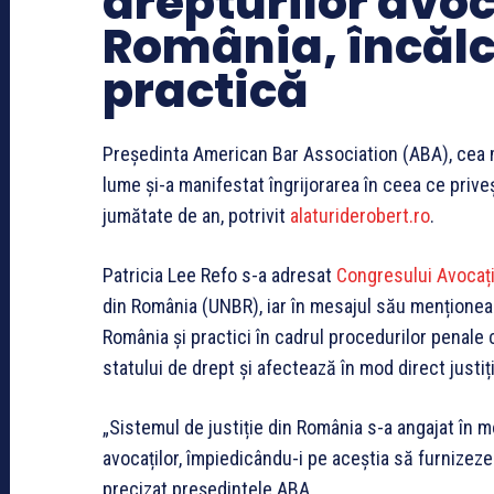
drepturilor avoc
România, încălc
practică
Președinta American Bar Association (ABA), cea 
lume și-a manifestat îngrijorarea în ceea ce priv
jumătate de an, potrivit
alaturiderobert.ro
.
Patricia Lee Refo s-a adresat
Congresului Avocați
din România (UNBR), iar în mesajul său menționeaz
România și practici în cadrul procedurilor penale 
statului de drept și afectează în mod direct justiți
„Sistemul de justiție din România s-a angajat în mo
avocaților, împiedicându-i pe aceștia să furnizeze a
precizat președintele ABA.