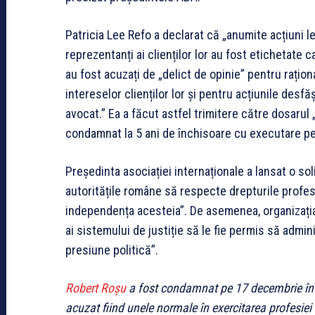
Patricia Lee Refo a declarat că „anumite acțiuni l
reprezentanți ai clienților lor au fost etichetate ca f
au fost acuzați de „delict de opinie” pentru rațion
intereselor clienților lor și pentru acțiunile desfă
avocat.” Ea a făcut astfel trimitere către dosarul
condamnat la 5 ani de închisoare cu executare pen
Președinta asociației internaționale a lansat o sol
autoritățile române să respecte drepturile profesi
independența acesteia”. De asemenea, organizația so
ai sistemului de justiție să le fie permis să admini
presiune politică”.
Robert Roșu
a fost condamnat pe 17 decembrie în 
acuzat fiind unele normale în exercitarea profesiei