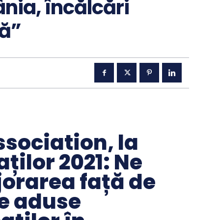
nia, încălcări
că”
sociation, la
ților 2021: Ne
orarea față de
ve aduse