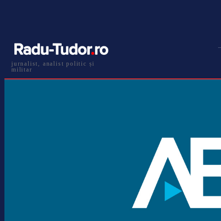
jurnalist, analist politic și
militar