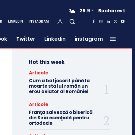
29.9
Bucharest
C
ER
LINKEDIN
INSTAGRAM
ook
Twitter
Linkedin
instagram
Hot this week
Articole
Cum a batjocorit până la
moarte statul român un
erou aviator al României
Articole
Franţa salvează o biserică
din Siria esenţială pentru
ortodoxie