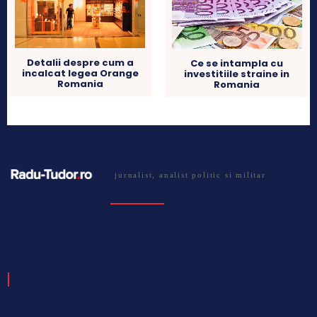
Detalii despre cum a
Ce se intampla cu
incalcat legea Orange
investitiile straine in
Romania
Romania
jurnalist, analist politic si militar