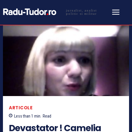
jurnalist, analist
politic si militar
ARTICOLE
Less than 1
min.
Read
Devastator ! Camelia