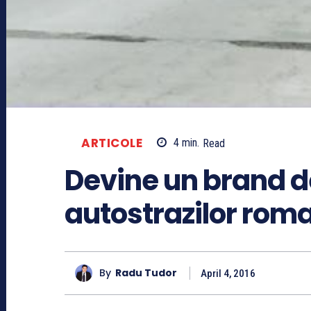
ARTICOLE
4
min.
Read
Devine un brand de
autostrazilor rom
By
Radu Tudor
April 4, 2016