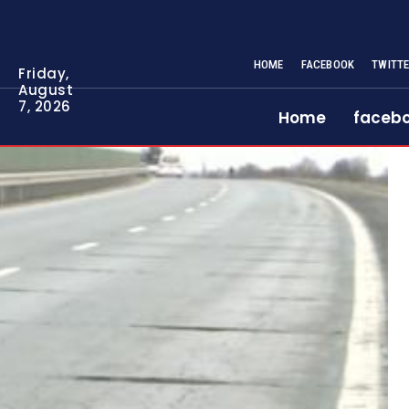
HOME
FACEBOOK
TWITT
Friday,
August
7, 2026
Home
faceb