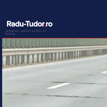
jurnalist, analist politic și
militar