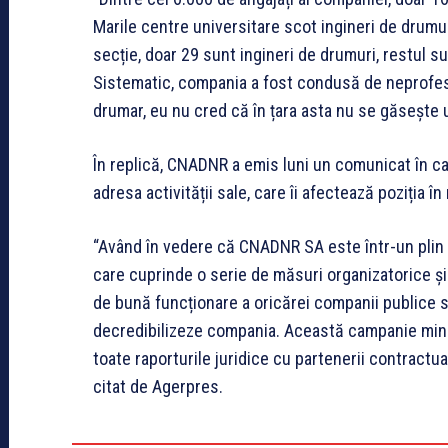
Marile centre universitare scot ingineri de drumuri,
secție, doar 29 sunt ingineri de drumuri, restul sun
Sistematic, compania a fost condusă de neprofes
drumar, eu nu cred că în țara asta nu se găsește 
În replică, CNADNR a emis luni un comunicat în c
adresa activității sale, care îi afectează poziția î
“Având în vedere că CNADNR SA este într-un plin 
care cuprinde o serie de măsuri organizatorice și
de bună funcționare a oricărei companii publice 
decredibilizeze compania. Această campanie minci
toate raporturile juridice cu partenerii contractu
citat de Agerpres.