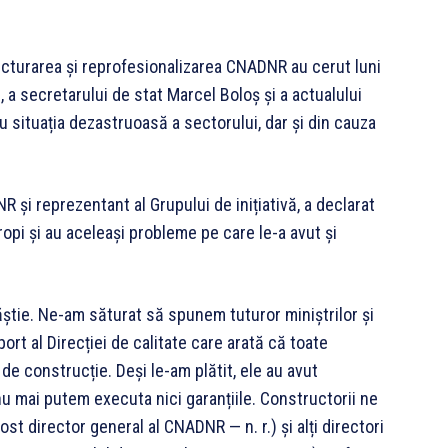
ructurarea și reprofesionalizarea CNADNR au cerut luni
 a secretarului de stat Marcel Boloș și a actualului
 situația dezastruoasă a sectorului, dar și din cauza
R și reprezentant al Grupului de inițiativă, a declarat
opi și au aceleași probleme pe care le-a avut și
ăștie. Ne-am săturat să spunem tuturor miniștrilor și
ort al Direcției de calitate care arată că toate
e construcție. Deși le-am plătit, ele au avut
 nu mai putem executa nici garanțiile. Constructorii ne
st director general al CNADNR — n. r.) și alți directori