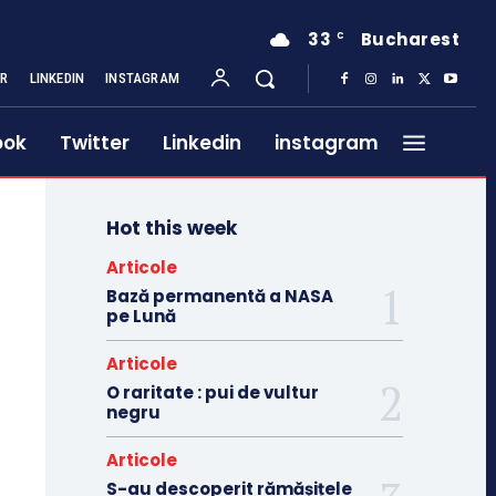
33
Bucharest
C
ER
LINKEDIN
INSTAGRAM
ook
Twitter
Linkedin
instagram
Hot this week
Articole
Bază permanentă a NASA
pe Lună
Articole
O raritate : pui de vultur
negru
Articole
S-au descoperit rămășițele