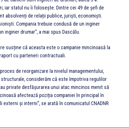
 iar statul nu îi folosește. Dintre cei 49 de șefi de
t absolvenți de relații publice, juriști, economiști.
ioniști. Compania trebuie condusă de un inginer
un inginer drumar”, a mai spus Dascălu.
are susține că aceasta este o campanie mincinoasă la
n raport cu parteneri contractuali.
proces de reorganizare la nivelul managementului,
 structurale, considerăm că este împotriva regulilor
sau private desfășurarea unui atac mincinos menit să
noasă afectează poziția companiei în principal în
ali externi și interni”, se arată în comunicatul CNADNR