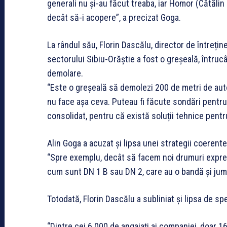
generali nu și-au făcut treaba, iar Homor (Cătălin
decât să-i acopere”, a precizat Goga.
La rândul său, Florin Dascălu, director de întreți
sectorului Sibiu-Orăștie a fost o greșeală, întrucât
demolare.
“Este o greșeală să demolezi 200 de metri de auto
nu face așa ceva. Puteau fi făcute sondări pentru
consolidat, pentru că există soluții tehnice pentr
Alin Goga a acuzat și lipsa unei strategii coerent
“Spre exemplu, decât să facem noi drumuri expres 
cum sunt DN 1 B sau DN 2, care au o bandă și jumăt
Totodată, Florin Dascălu a subliniat și lipsa de sp
“Dintre cei 6.000 de angajați ai companiei, doar 1