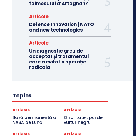
faimosului d’Artagnan?
Articole
Defence Innovation | NATO
and new technologies
Articole
Un diagnostic greu de
acceptat și tratamentul
care a evitat o operație
radicală
Topics
Articole
Articole
Bază permanentă a
O raritate : pui de
NASA pe Lună
vultur negru
Articole
Articole