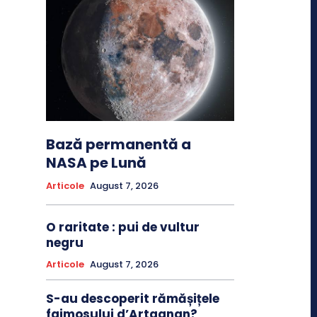
Bază permanentă a
NASA pe Lună
Articole
August 7, 2026
O raritate : pui de vultur
negru
Articole
August 7, 2026
S-au descoperit rămășițele
faimosului d’Artagnan?