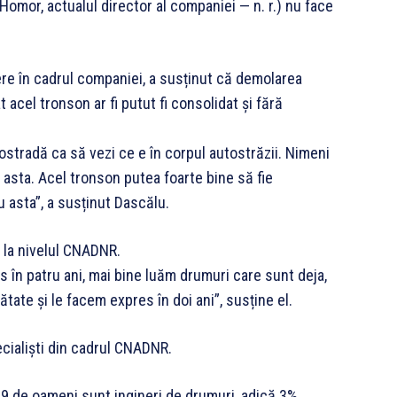
 Homor, actualul director al companiei — n. r.) nu face
nere în cadrul companiei, a susținut că demolarea
 acel tronson ar fi putut fi consolidat și fără
stradă ca să vezi ce e în corpul autostrăzii. Nimeni
 asta. Acel tronson putea foarte bine să fie
u asta”, a susținut Dascălu.
e la nivelul CNADNR.
în patru ani, mai bine luăm drumuri care sunt deja,
ate și le facem expres în doi ani”, susține el.
ecialiști din cadrul CNADNR.
69 de oameni sunt ingineri de drumuri, adică 3%.