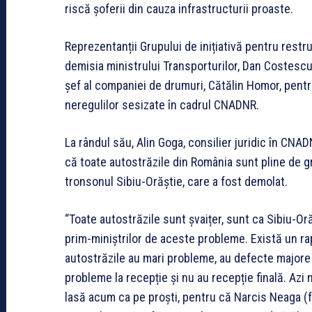
riscă șoferii din cauza infrastructurii proaste.
Reprezentanții Grupului de inițiativă pentru rest
demisia ministrului Transporturilor, Dan Costescu,
șef al companiei de drumuri, Cătălin Homor, pentru
neregulilor sesizate în cadrul CNADNR.
La rândul său, Alin Goga, consilier juridic în CNADN
că toate autostrăzile din România sunt pline de gr
tronsonul Sibiu-Orăștie, care a fost demolat.
“Toate autostrăzile sunt șvaițer, sunt ca Sibiu-Or
prim-miniștrilor de aceste probleme. Există un rap
autostrăzile au mari probleme, au defecte majore d
probleme la recepție și nu au recepție finală. Azi
lasă acum ca pe proști, pentru că Narcis Neaga (fo