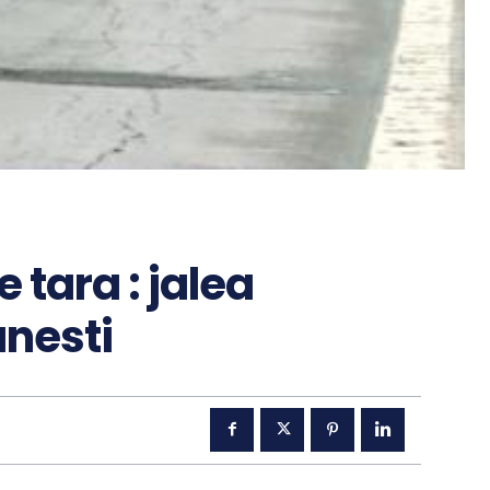
 tara : jalea
anesti