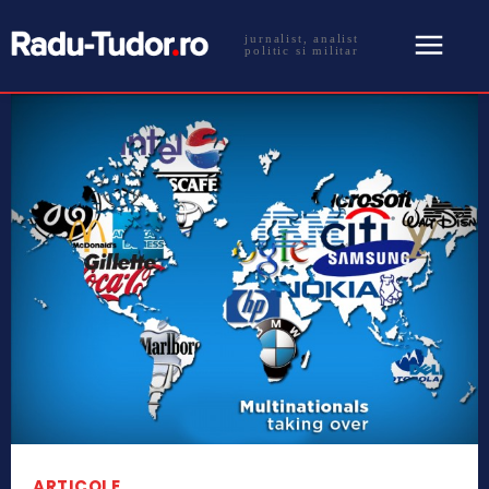
jurnalist, analist
politic si militar
ARTICOLE