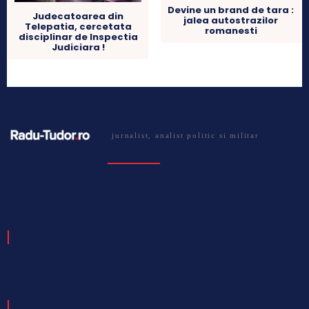
Devine un brand de tara :
Judecatoarea din
jalea autostrazilor
Telepatia, cercetata
romanesti
disciplinar de Inspectia
Judiciara !
jurnalist, analist politic si militar