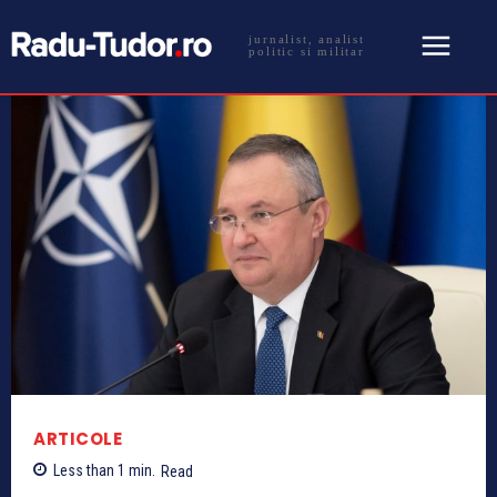
jurnalist, analist
politic si militar
ARTICOLE
Less than 1
min.
Read