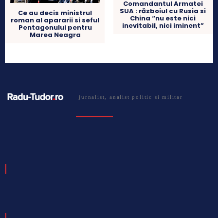
Comandantul Armatei
SUA : războiul cu Rusia si
Ce au decis ministrul
China “nu este nici
roman al apararii si seful
inevitabil, nici iminent”
Pentagonului pentru
Marea Neagra
jurnalist, analist politic si militar