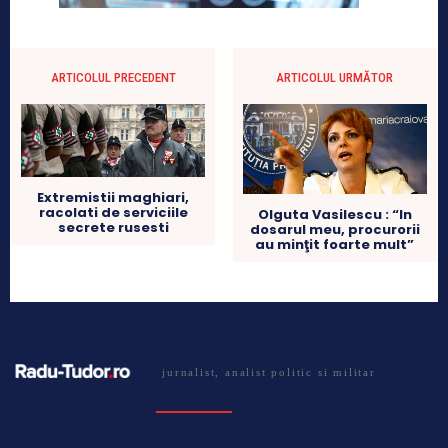
ARTICOLUL PRECEDENT
ARTICOLUL URMĂTOR
Extremistii maghiari,
racolati de serviciile
Olguta Vasilescu : “In
secrete rusesti
dosarul meu, procurorii
au minţit foarte mult”
jurnalist, analist politic si militar