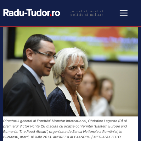
jurnalist, analist
politic si militar
Directorul general al Fondului Monetar International, Christine Lagarde (D) si
premierul Victor Ponta (S) discuta cu ocazia conferintei "Eastern Europe and
Romania: The Road Ahead", organizata de Banca Nationala a României, in
Bucuresti, marti, 16 iulie 2013. ANDREEA ALEXANDRU / MEDIAFAX FOTO