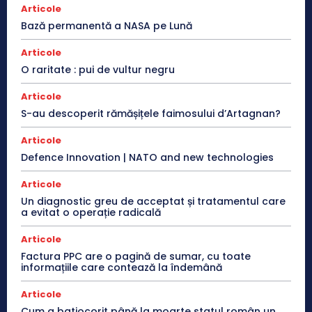
Articole
Bază permanentă a NASA pe Lună
Articole
O raritate : pui de vultur negru
Articole
S-au descoperit rămășițele faimosului d’Artagnan?
Articole
Defence Innovation | NATO and new technologies
Articole
Un diagnostic greu de acceptat și tratamentul care
a evitat o operație radicală
Articole
Factura PPC are o pagină de sumar, cu toate
informațiile care contează la îndemână
Articole
Cum a batjocorit până la moarte statul român un