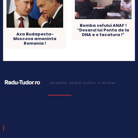
Bomba sefului ANAF !
“Dosarul lui Ponta de la
Axa Budapesta-
DNA e o facatura !”
Moscova ameninta
Romania !
jurnalist, analist politic si militar