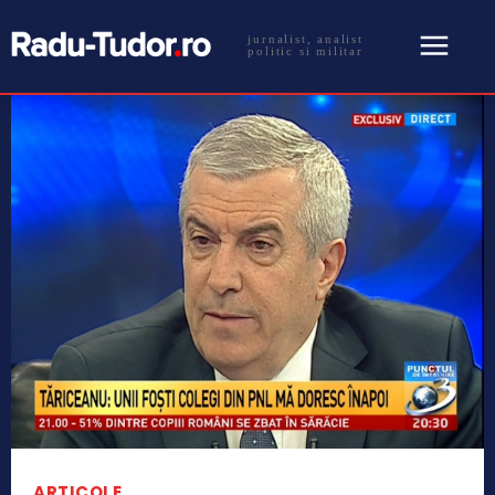
jurnalist, analist
politic si militar
ARTICOLE