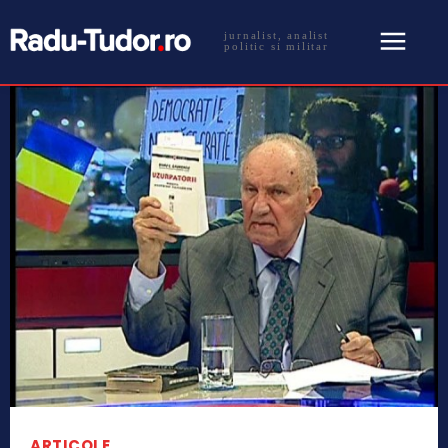
jurnalist, analist
politic si militar
ARTICOLE