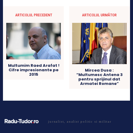
ARTICOLUL PRECEDENT
ARTICOLUL URMĂTOR
Multumim Raed Arafat !
Cifre impresionante pe
Mircea Dusa :
2015
“Multumesc Antena 3
pentru sprijinul dat
Armatei Romane”
jurnalist, analist politic si militar