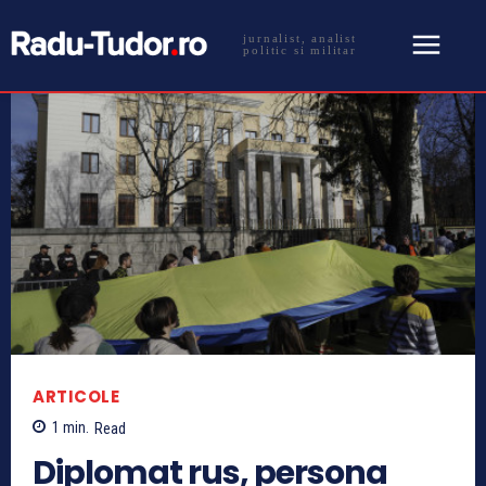
jurnalist, analist
politic si militar
ARTICOLE
1
min.
Read
Diplomat rus, persona