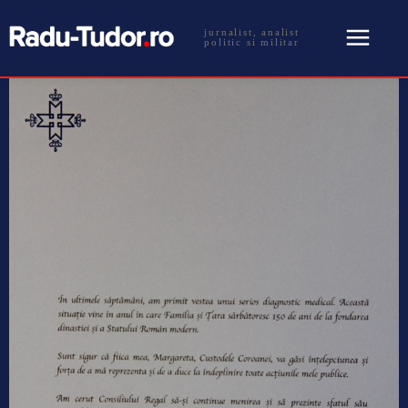
jurnalist, analist
politic si militar