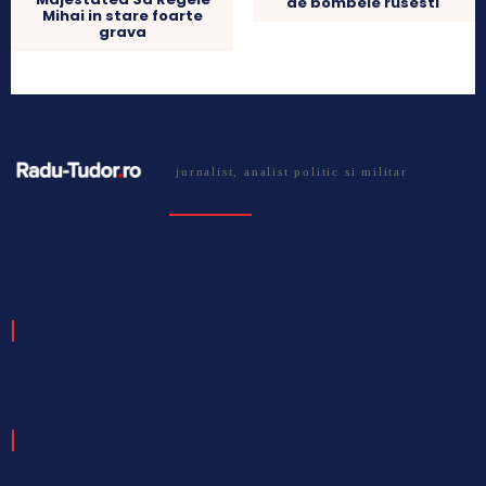
de bombele rusesti
Mihai in stare foarte
grava
jurnalist, analist politic si militar