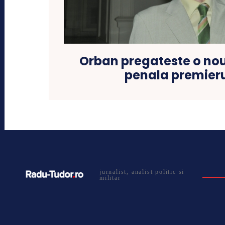
Orban pregateste o no
penala premieru
jurnalist, analist politic si
militar