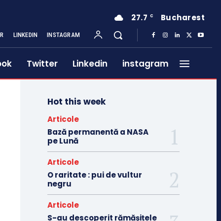
27.7
Bucharest
C
ER
LINKEDIN
INSTAGRAM
ook
Twitter
Linkedin
instagram
Hot this week
Articole
Bază permanentă a NASA
pe Lună
Articole
O raritate : pui de vultur
negru
Articole
S-au descoperit rămășițele