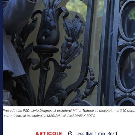
Presedintele PSD, Liviu Dragnea si premierul Mihai Tudose au discutat, marti 10 octom
unor ministri ai executivului. MARIAN ILIE / MEDIAFAX FOTO
ARTICOLE
Less than 1
min.
Read