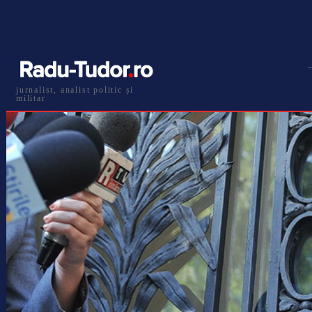
jurnalist, analist politic și
militar