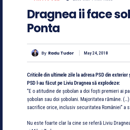
Dragnea ii face so
Ponta
By
Radu Tudor
May 24, 2018
Criticile din ultimele zile la adresa PSD din exterior
PSD l-au făcut pe Liviu Dragnea să explodeze:
”E o atitudine de șobolan a doi foști premieri ai p
șobolan sau doi șobolani. Majoritatea rămâne. (…)
sacrifice orice, inclusiv securitatea României” a 
Nu este foarte clar la cine se referă Liviu Dragnea