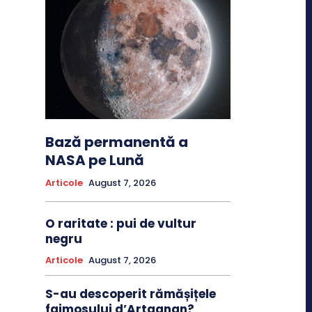
Bază permanentă a
NASA pe Lună
Articole
August 7, 2026
O raritate : pui de vultur
negru
Articole
August 7, 2026
S-au descoperit rămășițele
faimosului d’Artagnan?