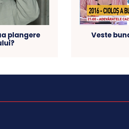
Veste buna
ua plangere
lui?