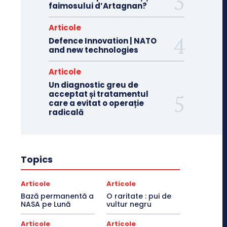
faimosului d’Artagnan?
Articole
Defence Innovation | NATO
and new technologies
Articole
Un diagnostic greu de
acceptat și tratamentul
care a evitat o operație
radicală
Topics
Articole
Articole
Bază permanentă a
O raritate : pui de
NASA pe Lună
vultur negru
Articole
Articole