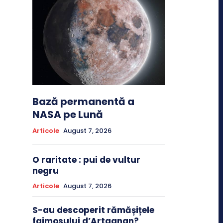
Bază permanentă a
NASA pe Lună
Articole
August 7, 2026
O raritate : pui de vultur
negru
Articole
August 7, 2026
S-au descoperit rămășițele
faimosului d’Artagnan?