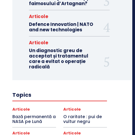
faimosului d’Artagnan?
Articole
Defence Innovation | NATO
and new technologies
Articole
Un diagnostic greu de
acceptat și tratamentul
care a evitat o operație
radicală
Topics
Articole
Articole
Bază permanentă a
O raritate : pui de
NASA pe Lună
vultur negru
Articole
Articole