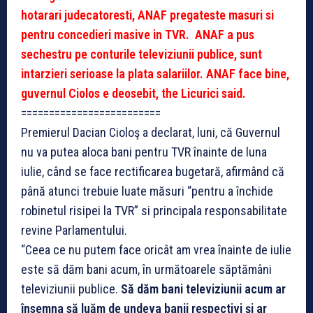
hotarari judecatoresti, ANAF pregateste masuri si
pentru concedieri masive in TVR. ANAF a pus
sechestru pe conturile televiziunii publice, sunt
intarzieri serioase la plata salariilor. ANAF face bine,
guvernul Ciolos e deosebit, the Licurici said.
=========================
Premierul Dacian Cioloş a declarat, luni, că Guvernul
nu va putea aloca bani pentru TVR înainte de luna
iulie, când se face rectificarea bugetară, afirmând că
până atunci trebuie luate măsuri “pentru a închide
robinetul risipei la TVR” si principala responsabilitate
revine Parlamentului.
“Ceea ce nu putem face oricât am vrea înainte de iulie
este să dăm bani acum, în următoarele săptămâni
televiziunii publice.
Să dăm bani televiziunii acum ar
însemna să luăm de undeva banii respectivi şi ar