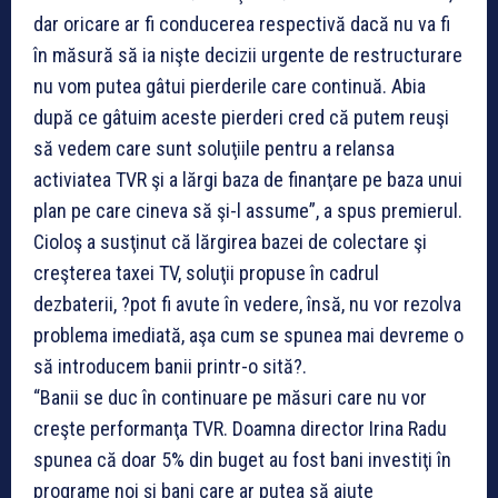
dar oricare ar fi conducerea respectivă dacă nu va fi
în măsură să ia nişte decizii urgente de restructurare
nu vom putea gâtui pierderile care continuă. Abia
după ce gâtuim aceste pierderi cred că putem reuşi
să vedem care sunt soluţiile pentru a relansa
activiatea TVR şi a lărgi baza de finanţare pe baza unui
plan pe care cineva să şi-l assume”, a spus premierul.
Cioloş a susţinut că lărgirea bazei de colectare şi
creşterea taxei TV, soluţii propuse în cadrul
dezbaterii, ?pot fi avute în vedere, însă, nu vor rezolva
problema imediată, aşa cum se spunea mai devreme o
să introducem banii printr-o sită?.
“Banii se duc în continuare pe măsuri care nu vor
creşte performanţa TVR. Doamna director Irina Radu
spunea că doar 5% din buget au fost bani investiţi în
programe noi şi bani care ar putea să ajute