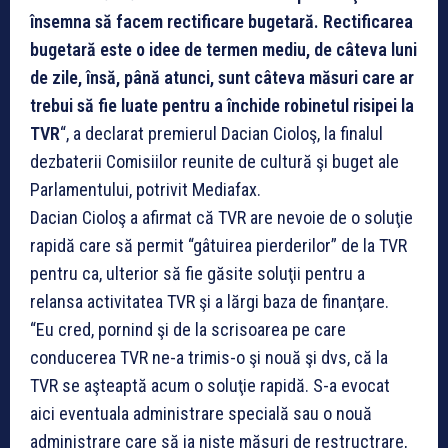
însemna să facem rectificare bugetară. Rectificarea
bugetară este o idee de termen mediu, de câteva luni
de zile, însă, până atunci, sunt câteva măsuri care ar
trebui să fie luate pentru a închide robinetul risipei la
TVR
“, a declarat premierul Dacian Cioloş, la finalul
dezbaterii Comisiilor reunite de cultură şi buget ale
Parlamentului, potrivit Mediafax.
Dacian Cioloş a afirmat că TVR are nevoie de o soluţie
rapidă care să permit “gâtuirea pierderilor” de la TVR
pentru ca, ulterior să fie găsite soluţii pentru a
relansa activitatea TVR şi a lărgi baza de finanţare.
“Eu cred, pornind şi de la scrisoarea pe care
conducerea TVR ne-a trimis-o şi nouă şi dvs, că la
TVR se aşteaptă acum o soluţie rapidă. S-a evocat
aici eventuala administrare specială sau o nouă
administrare care să ia nişte măsuri de restructrare,