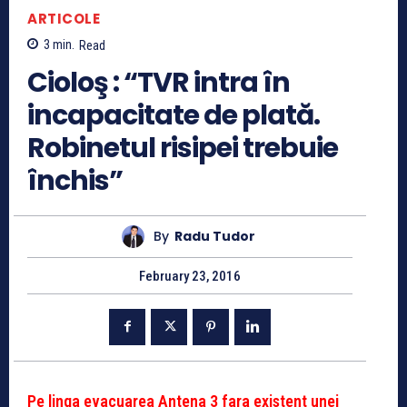
ARTICOLE
3
min.
Read
Cioloş : “TVR intra în
incapacitate de plată.
Robinetul risipei trebuie
închis”
By
Radu Tudor
February 23, 2016
Pe linga evacuarea Antena 3 fara existent unei