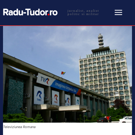
jurnalist, analist
politic si militar
Televiziunea Romana