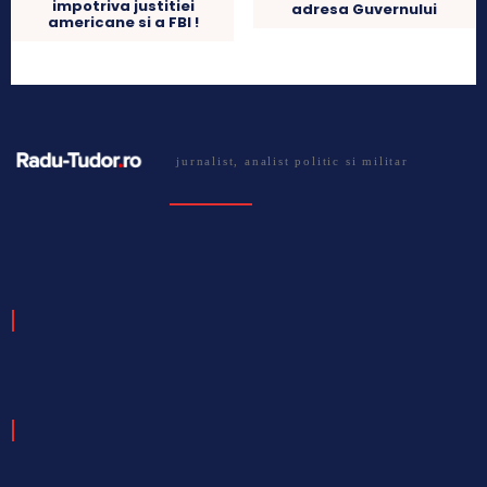
impotriva justitiei
adresa Guvernului
americane si a FBI !
jurnalist, analist politic si militar