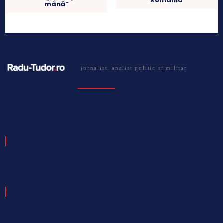
Romania
mână”
jurnalist, analist politic si militar