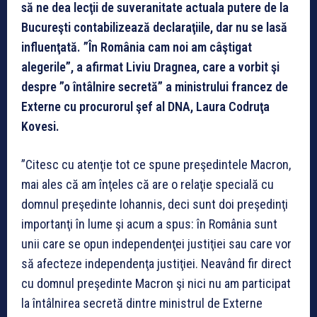
să ne dea lecţii de suveranitate actuala putere de la
Bucureşti contabilizează declaraţiile, dar nu se lasă
influenţată. ”În România cam noi am câştigat
alegerile”, a afirmat Liviu Dragnea, care a vorbit şi
despre ”o întâlnire secretă” a ministrului francez de
Externe cu procurorul şef al DNA, Laura Codruţa
Kovesi.
”Citesc cu atenţie tot ce spune preşedintele Macron,
mai ales că am înţeles că are o relaţie specială cu
domnul preşedinte Iohannis, deci sunt doi preşedinţi
importanţi în lume şi acum a spus: în România sunt
unii care se opun independenţei justiţiei sau care vor
să afecteze independenţa justiţiei. Neavând fir direct
cu domnul preşedinte Macron şi nici nu am participat
la întâlnirea secretă dintre ministrul de Externe