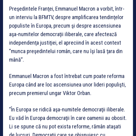
Preşedintele Franţei, Emmanuel Macron a vorbit, într-
un interviu la BFMTV, despre amplificarea tendinţelor
populiste în Europa, precum şi despre ascensiunea
aşa-numitelor democraţii iliberale, care afectează
independenţa justiţiei, el apreciind în acest context
”munca preşedintelui român, care nu îşi lasă ţara din
mână”.
Emmanuel Macron a fost întrebat cum poate reforma
Europa când are loc ascensiunea unor lideri populişti,
precum premierul ungar Viktor Orban.
”În Europa se ridică aşa-numitele democraţii iliberale.
Eu văd în Europa democraţii în care oamenii au obosit.
Li se spune că nu pot exista reforme, rămân ataşati
de lucruri. Democraţii care se obişnuiesc cu