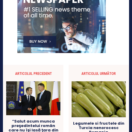
ARTICOLUL PRECEDENT
ARTICOLUL URMĂTOR
“Salut acum munca
Legumele si fructele din
preşedintelui român
Turcia nenorocesc
care nu îşi lasă ţara din