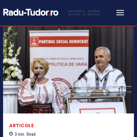
jurnalist, analist
politic si militar
ARTICOLE
3
min.
Read