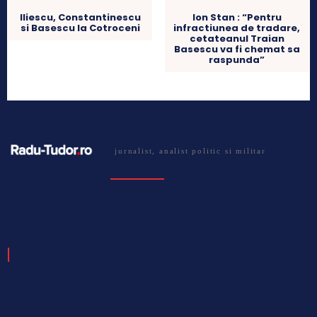
Iliescu, Constantinescu
Ion Stan : “Pentru
si Basescu la Cotroceni
infractiunea de tradare,
cetateanul Traian
Basescu va fi chemat sa
raspunda”
jurnalist, analist politic si militar