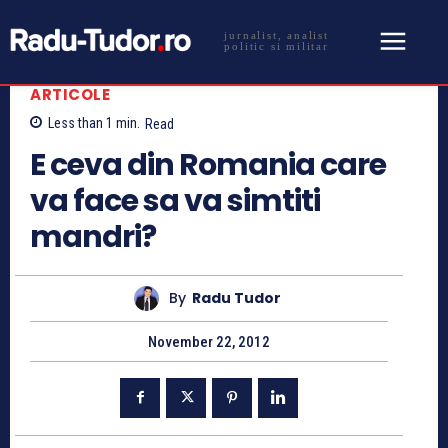
jurnalist, analist
politic si militar
ARTICOLE
Less than 1
min.
Read
E ceva din Romania care
va face sa va simtiti
mandri?
By
Radu Tudor
November 22, 2012