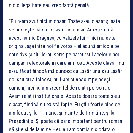
nicio ilegalitate sau vreo faptă penală.
“Eu n-am avut niciun dosar. Toate s-au clasat şi asta
se numeşte că nu am avut un dosar. Am văzut că
acest harnic Dragnea, cu valizele lui – nici nu este
original, aşa între noi fie vorba – el adună articole pe
care dvs şi alţii le-aţi scris pe parcursul acelor cinci
campanii electorale în care am fost. Aceste clasări nu
s-au făcut fiindcă mă cunosc cu Lazăr unu sau Lazăr
doi sau cu altcineva, nu i-am cunoscut pe aceşti
oameni, nici nu am vreun fel de relaţii personale.
Avem relaţii instituţionale. Aceste dosare toate s-au
clasat, fiindcă nu există fapte. Eu ştiu foarte bine ce
am făcut şi la Primărie, şi înainte de Primărie, şi la
Preşedinţie. Şi poate că este important pentru români
să ştie şi de la mine – eu nu am comis niciodată o