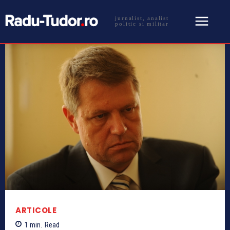
jurnalist, analist
politic si militar
ARTICOLE
1
min.
Read