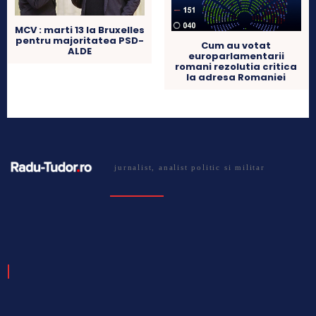
MCV : marti 13 la Bruxelles
pentru majoritatea PSD-
Cum au votat
ALDE
europarlamentarii
romani rezolutia critica
la adresa Romaniei
jurnalist, analist politic si militar