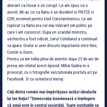
aberant ca Husar e un corupt. Le-am spus ca-s
aiureli. Mi-au zis ca Ratiu e un disident in PNTCD si
CDR, incomod pentru Emil Constantinescu. Le-am
replicat ca Ratiu era cel mai tolerant om politic pe
care l-am cunoscut. Dupa un scandal monstru,
sechestru a fost ridicat, ziarul Cotidianul a continuat
sa apara. Gratie si unei discutii importante intre Nini,
Costel si Dorin.
Pentru ca am tolba plina de amintiri dupa 25 de ani de
presa, am relatat acest episod. Mihai Gadea m-a
provocat, cu o fotografie senzationala postata azi pe
Facebook. Si cu urmatorul mesaj :
Câți dintre români mai împărtășesc astăzi idealurile
lui Ion Rațiu? ”Democrația însemnează o înțelegere
că omul este în centrul societății. Toate instituțiile se