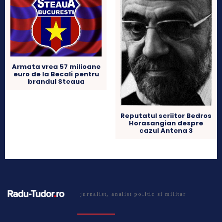
Armata vrea 57 milioane
euro de la Becali pentru
brandul Steaua
Reputatul scriitor Bedros
Horasangian despre
cazul Antena 3
jurnalist, analist politic si militar