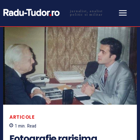
jurnalist, analist
politic si militar
ARTICOLE
1
min.
Read
Fotografie rarisima