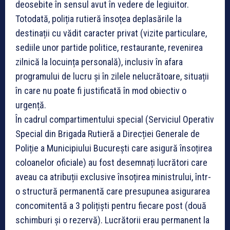
deosebite în sensul avut în vedere de legiuitor.
Totodată, poliția rutieră însoțea deplasările la
destinații cu vădit caracter privat (vizite particulare,
sediile unor partide politice, restaurante, revenirea
zilnică la locuința personală), inclusiv în afara
programului de lucru și în zilele nelucrătoare, situații
în care nu poate fi justificată în mod obiectiv o
urgență.
În cadrul compartimentului special (Serviciul Operativ
Special din Brigada Rutieră a Direcției Generale de
Poliție a Municipiului București care asigură însoțirea
coloanelor oficiale) au fost desemnați lucrători care
aveau ca atribuții exclusive însoțirea ministrului, într-
o structură permanentă care presupunea asigurarea
concomitentă a 3 polițiști pentru fiecare post (două
schimburi și o rezervă). Lucrătorii erau permanent la