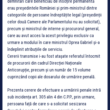
demnitari care beneficiau de însoțire permanentă
erau președintele României și prim-ministrul dintre
categoriile de persoane îndreptățite legal (președinții
celor două Camere ale Parlamentului nu au solicitat),
precum și ministrul de interne și procurorul general,
care au avut acces la acest privilegiu exclusiv ca
urmare a modului în care ministrul Oprea Gabriel și-a
îndeplinit atribuțiile de serviciu.
Cererii transmise i-au fost atașate referatul întocmit
de procurorii din cadrul Direcției Naționale
Anticorupție, precum și un număr de 15 volume
cuprinzând copii ale dosarului de urmărire penală.
Prezenta cerere de efectuare a urmăririi penale intră
sub incidența art. 305 alin 4 din C.P.P., prin urmare,
persoana față de care s-a solicitat sesizarea