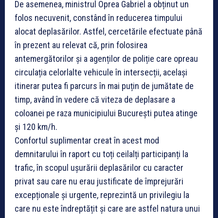
De asemenea, ministrul Oprea Gabriel a obținut un
folos necuvenit, constând în reducerea timpului
alocat deplasărilor. Astfel, cercetările efectuate până
în prezent au relevat că, prin folosirea
antemergătorilor și a agenților de poliție care opreau
circulația celorlalte vehicule în intersecții, același
itinerar putea fi parcurs în mai puțin de jumătate de
timp, având în vedere că viteza de deplasare a
coloanei pe raza municipiului București putea atinge
și 120 km/h.
Confortul suplimentar creat în acest mod
demnitarului în raport cu toți ceilalți participanți la
trafic, în scopul ușurării deplasărilor cu caracter
privat sau care nu erau justificate de împrejurări
excepționale și urgente, reprezintă un privilegiu la
care nu este îndreptățit și care are astfel natura unui