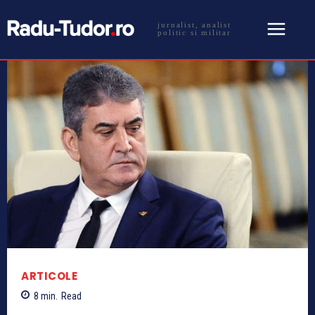
jurnalist, analist
politic si militar
ARTICOLE
8
min.
Read