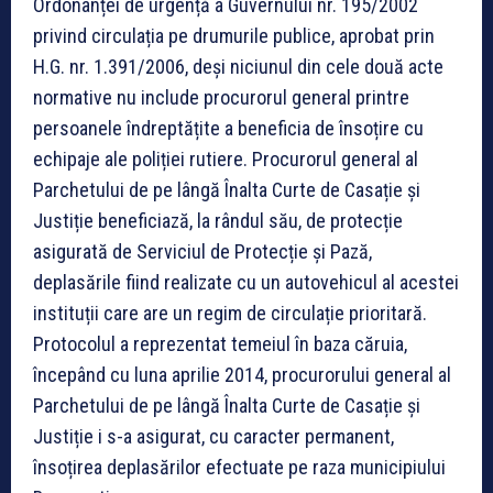
Ordonanței de urgență a Guvernului nr. 195/2002
privind circulația pe drumurile publice, aprobat prin
H.G. nr. 1.391/2006, deși niciunul din cele două acte
normative nu include procurorul general printre
persoanele îndreptățite a beneficia de însoțire cu
echipaje ale poliției rutiere. Procurorul general al
Parchetului de pe lângă Înalta Curte de Casație și
Justiție beneficiază, la rândul său, de protecție
asigurată de Serviciul de Protecție și Pază,
deplasările fiind realizate cu un autovehicul al acestei
instituții care are un regim de circulație prioritară.
Protocolul a reprezentat temeiul în baza căruia,
începând cu luna aprilie 2014, procurorului general al
Parchetului de pe lângă Înalta Curte de Casație și
Justiție i s-a asigurat, cu caracter permanent,
însoțirea deplasărilor efectuate pe raza municipiului