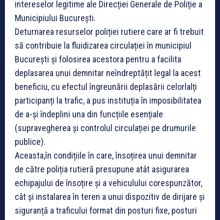
intereselor legitime ale Direcției Generale de Poliție a
Municipiului București.
Deturnarea resurselor poliției rutiere care ar fi trebuit
să contribuie la fluidizarea circulației în municipiul
București și folosirea acestora pentru a facilita
deplasarea unui demnitar neîndreptățit legal la acest
beneficiu, cu efectul îngreunării deplasării celorlalți
participanți la trafic, a pus instituția în imposibilitatea
de a-și îndeplini una din funcțiile esențiale
(supravegherea și controlul circulației pe drumurile
publice).
Aceasta,în condițiile în care, însoțirea unui demnitar
de către poliția rutieră presupune atât asigurarea
echipajului de însoțire și a vehiculului corespunzător,
cât și instalarea în teren a unui dispozitiv de dirijare și
siguranță a traficului format din posturi fixe, posturi