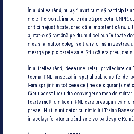
În al doilea rând, nu aș fi avut cum să particip la
mele. Personal, îmi pare rău că proiectul UNPR, ca
critici nejustificate, cred că e important să nu u
ajutat-o să rămână pe drumul cel bun în toate dom
mea și a multor colegi se transformă în zestrea u
meargă pe picioarele sale. Știu că era greu, dar su
În al treilea rând, ideea unei relații privilegiate
tocmai PNL lansează în spațiul public astfel de i
l-am sprijinit în tot ceea ce ține de siguranța nați
făcut acest lucru din convingerea mea de militar și
foarte mulți din liderii PNL care presupun că nici
presei. Nu îi sunt dator cu nimic lui Traian Băses
în același fel atunci când vine vorba despre Româ