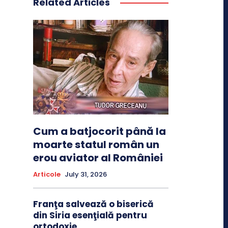
Related Articles
Cum a batjocorit până la
moarte statul român un
erou aviator al României
Articole
July 31, 2026
Franţa salvează o biserică
din Siria esenţială pentru
ortodoxie