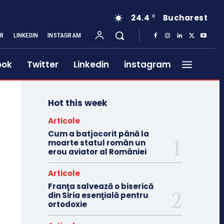
24.4
Bucharest
C
ER
LINKEDIN
INSTAGRAM
ook
Twitter
Linkedin
instagram
Hot this week
Articole
Cum a batjocorit până la
moarte statul român un
erou aviator al României
Articole
Franţa salvează o biserică
din Siria esenţială pentru
ortodoxie