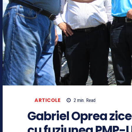
ARTICOLE
2
min.
Read
Gabriel Oprea zice
cu fuziunea PMP-