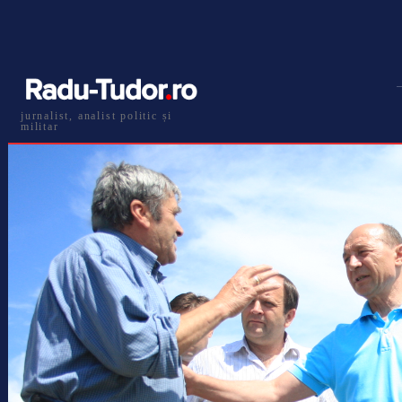
jurnalist, analist politic și
militar