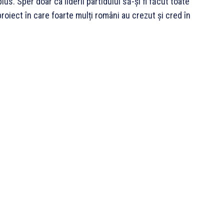
us. Sper doar ca liderii partidului să-și fi făcut toate
roiect în care foarte mulți români au crezut și cred în