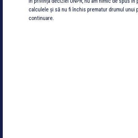
În privința deciziei UNPR, nu am nimic de spus în pl
calculele și să nu fi închis prematur drumul unui p
continuare.