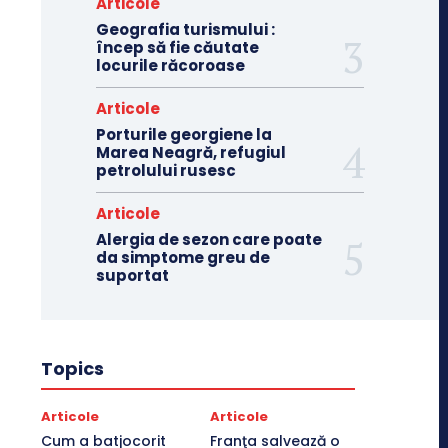
Articole
Geografia turismului :
încep să fie căutate
locurile răcoroase
Articole
Porturile georgiene la
Marea Neagră, refugiul
petrolului rusesc
Articole
Alergia de sezon care poate
da simptome greu de
suportat
Topics
Articole
Articole
Cum a batjocorit
Franţa salvează o