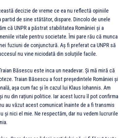
 această decizie de vreme ce ea nu reflectă opiniile
 partid de sine stătător, dispare. Dincolo de unele
ităm că UNPR a păstrat stabilitatea României și a
eniile vitale pentru societate. Îmi pare rău că munca
nei fuziuni de conjunctură. Aș fi preferat ca UNPR să
ccesul nu vine niciodată din soluțiile facile.
 cu Traian Băsescu este inca un neadevar. Și mă miră că
poteze. Traian Băsescu a fost președintele României și
onală, așa cum fac și în cazul lui Klaus Iohannis. Am
 nu din rațiuni politice. Iar acest lucru îl pot confirma
 nu au văzut acest comunicat înainte de a fi transmis
cu și nici el mie. Ne respectăm, dar nu vedem lucrurile
nia.