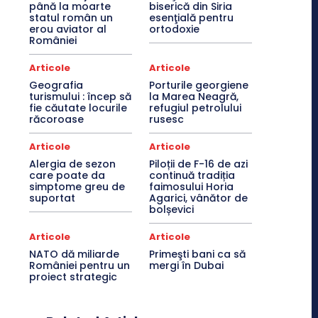
până la moarte
biserică din Siria
statul român un
esenţială pentru
erou aviator al
ortodoxie
României
Articole
Articole
Geografia
Porturile georgiene
turismului : încep să
la Marea Neagră,
fie căutate locurile
refugiul petrolului
răcoroase
rusesc
Articole
Articole
Alergia de sezon
Piloții de F-16 de azi
care poate da
continuă tradiția
simptome greu de
faimosului Horia
suportat
Agarici, vânător de
bolșevici
Articole
Articole
NATO dă miliarde
Primeşti bani ca să
României pentru un
mergi în Dubai
proiect strategic