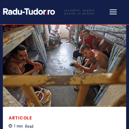
jurnalist, analist
politic si militar
ARTICOLE
1
min.
Read