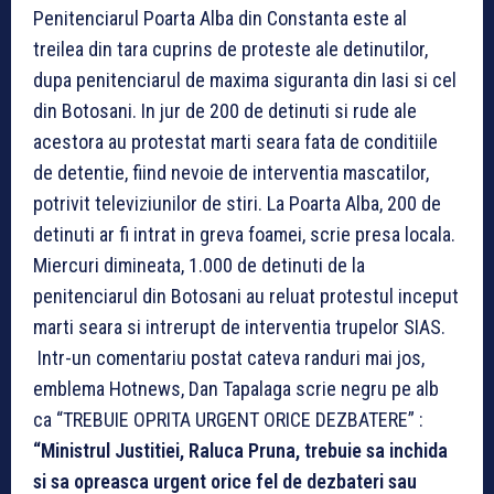
Penitenciarul Poarta Alba din Constanta este al
treilea din tara cuprins de proteste ale detinutilor,
dupa penitenciarul de maxima siguranta din Iasi si cel
din Botosani. In jur de 200 de detinuti si rude ale
acestora au protestat marti seara fata de conditiile
de detentie, fiind nevoie de interventia mascatilor,
potrivit televiziunilor de stiri. La Poarta Alba, 200 de
detinuti ar fi intrat in greva foamei, scrie presa locala.
Miercuri dimineata, 1.000 de detinuti de la
penitenciarul din Botosani au reluat protestul inceput
marti seara si intrerupt de interventia trupelor SIAS.
Intr-un comentariu postat cateva randuri mai jos,
emblema Hotnews, Dan Tapalaga scrie negru pe alb
ca “TREBUIE OPRITA URGENT ORICE DEZBATERE” :
“Ministrul Justitiei, Raluca Pruna, trebuie sa inchida
si sa opreasca urgent orice fel de dezbateri sau