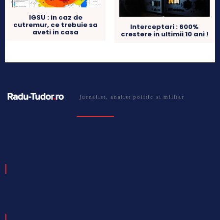
IGSU : in caz de
cutremur, ce trebuie sa
Interceptari : 600%
aveti in casa
crestere in ultimii 10 ani !
jurnalist, analist politic si militar