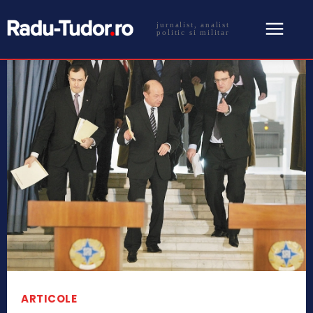
jurnalist, analist
politic si militar
ARTICOLE