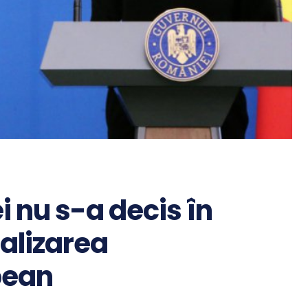
 nu s-a decis în
alizarea
pean