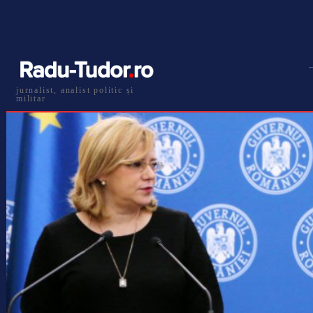
jurnalist, analist politic și
militar