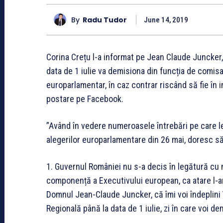
By
Radu Tudor
June 14, 2019
Corina Crețu l-a informat pe Jean Claude Juncker
data de 1 iulie va demisiona din funcția de comis
europarlamentar, în caz contrar riscând să fie în i
postare pe Facebook.
”Având în vedere numeroasele întrebări pe care l
alegerilor europarlamentare din 26 mai, doresc să
1. Guvernul României nu s-a decis în legătură cu
componență a Executivului european, ca atare l-
Domnul Jean-Claude Juncker, că îmi voi îndeplini 
Regională până la data de 1 iulie, zi în care voi 