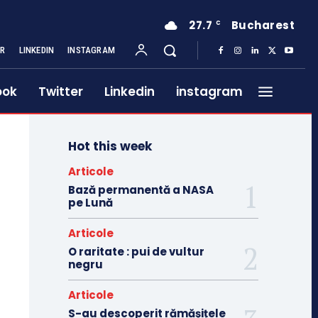
27.7
Bucharest
C
ER
LINKEDIN
INSTAGRAM
ook
Twitter
Linkedin
instagram
Hot this week
Articole
Bază permanentă a NASA
pe Lună
Articole
O raritate : pui de vultur
negru
Articole
S-au descoperit rămășițele