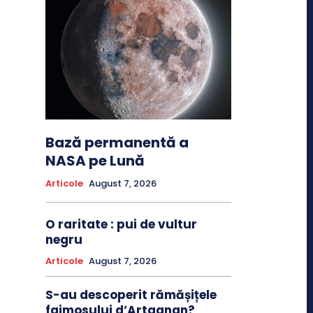
Bază permanentă a
NASA pe Lună
Articole
August 7, 2026
O raritate : pui de vultur
negru
Articole
August 7, 2026
S-au descoperit rămășițele
faimosului d’Artagnan?