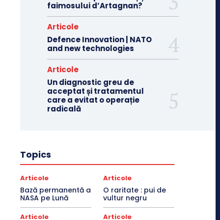
faimosului d’Artagnan?
Articole
Defence Innovation | NATO
and new technologies
Articole
Un diagnostic greu de
acceptat și tratamentul
care a evitat o operație
radicală
Topics
Articole
Articole
Bază permanentă a
O raritate : pui de
NASA pe Lună
vultur negru
Articole
Articole