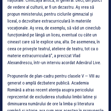
naționale. Civilizația antică, în general. Deci, din punct
de vedere al culturii, ar fi un dezastru. Aș vrea să
propun ministerului, pentru ciclurile gimnazial și
liceal, o dezvoltare extracurriculară în materiile
vocaționale. Aș vrea, de exemplu, să văd un cineclub
funcționând pe lângă un liceu, eventual cu câte un
cineast care să le explice una, alta. De asemenea, în
ceea ce privește teatrul, ateliere de teatru, tot ca o
materie extracurriculară”, a precizat Vlad
Alexandrescu, într-un interviu acordat Adevărul Live.
Propunerile de plan-cadru pentru clasele V — VIII au
generat o amplă dezbatere publică. Academia
Română a atras recent atenția asupra pericolului
reprezentat de excluderea studiului limbii latine și
diminuarea numărului de ore la limba și literatura
română și istorie, așa cum apar acestea în propunerile