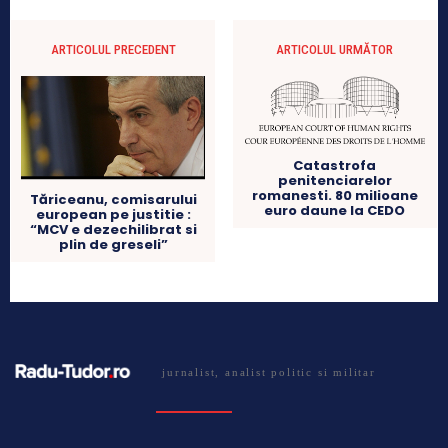
ARTICOLUL PRECEDENT
ARTICOLUL URMĂTOR
Catastrofa
penitenciarelor
romanesti. 80 milioane
Tăriceanu, comisarului
euro daune la CEDO
european pe justitie :
“MCV e dezechilibrat si
plin de greseli”
jurnalist, analist politic si militar