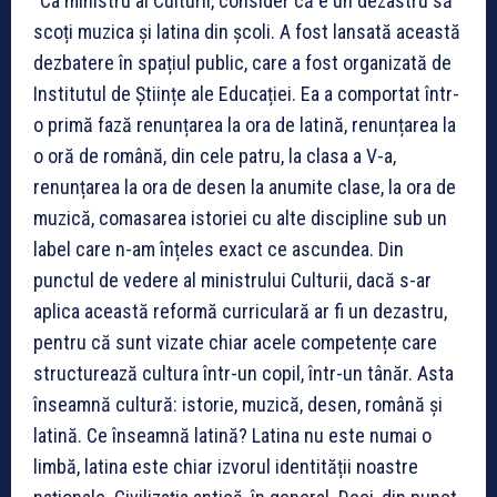
“Ca ministru al Culturii, consider că e un dezastru să
scoți muzica și latina din școli. A fost lansată această
dezbatere în spațiul public, care a fost organizată de
Institutul de Științe ale Educației. Ea a comportat într-
o primă fază renunțarea la ora de latină, renunțarea la
o oră de română, din cele patru, la clasa a V-a,
renunțarea la ora de desen la anumite clase, la ora de
muzică, comasarea istoriei cu alte discipline sub un
label care n-am înțeles exact ce ascundea. Din
punctul de vedere al ministrului Culturii, dacă s-ar
aplica această reformă curriculară ar fi un dezastru,
pentru că sunt vizate chiar acele competențe care
structurează cultura într-un copil, într-un tânăr. Asta
înseamnă cultură: istorie, muzică, desen, română și
latină. Ce înseamnă latină? Latina nu este numai o
limbă, latina este chiar izvorul identității noastre