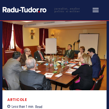
jurnalist, analist
politic si militar
ARTICOLE
Less than 1
min.
Read