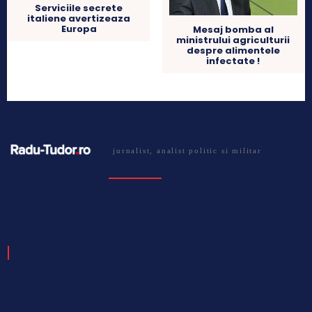
Serviciile secrete
italiene avertizeaza
Europa
Mesaj bomba al
ministrului agriculturii
despre alimentele
infectate !
jurnalist, analist politic si militar