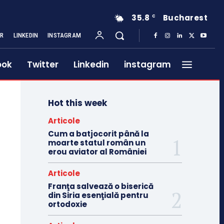
35.8
Bucharest
C
ER
LINKEDIN
INSTAGRAM
ook
Twitter
Linkedin
instagram
Hot this week
Articole
Cum a batjocorit până la
moarte statul român un
erou aviator al României
Articole
Franţa salvează o biserică
din Siria esenţială pentru
ortodoxie