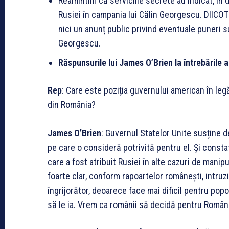
Reamintim că serviciile secrete au indicat, în
Rusiei în campania lui Călin Georgescu. DIICOT
nici un anunț public privind eventuale puneri s
Georgescu.
Răspunsurile lui James O’Brien la întrebările a
Rep
: Care este poziția guvernului american în leg
din România?
James O’Brien
: Guvernul Statelor Unite susține 
pe care o consideră potrivită pentru el. Și consta
care a fost atribuit Rusiei în alte cazuri de manipul
foarte clar, conform rapoartelor românești, intruziu
îngrijorător, deoarece face mai dificil pentru pop
să le ia. Vrem ca românii să decidă pentru Români