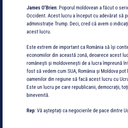
James O’Brien
: Poporul moldovean a făcut o serie
Occident. Acest lucru a început cu adevărat să pr
administrație Trump. Deci, cred că avem o indicaț
acest lucru.
Este extrem de important ca România să își contin
economiilor din această zonă, deoarece acest lucr
românești și moldovenești de a lucra împreună înt
fost să vedem cum SUA, România și Moldova pot lu
oamenilor din regiune să facă acest lucru cu Ucr
Este un lucru pe care republicanii, democrații, toț
binevenită.
Rep
: Vă așteptați ca negocierile de pace dintre U