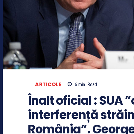
ARTICOLE
6
min.
Read
Înalt oficial : SUA
interferență străin
România”. George