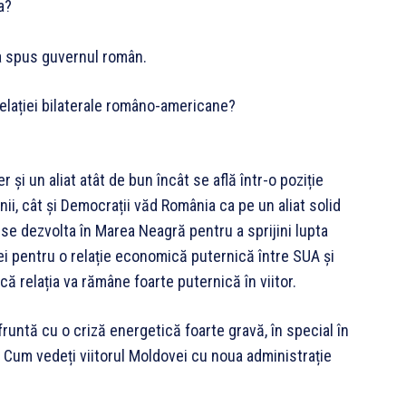
a?
a spus guvernul român.
 relației bilaterale româno-americane?
 și un aliat atât de bun încât se află într-o poziție
ii, cât și Democrații văd România ca pe un aliat solid
se dezvolta în Marea Neagră pentru a sprijini lupta
i pentru o relație economică puternică între SUA și
ă relația va rămâne foarte puternică în viitor.
fruntă cu o criză energetică foarte gravă, în special în
. Cum vedeți viitorul Moldovei cu noua administrație