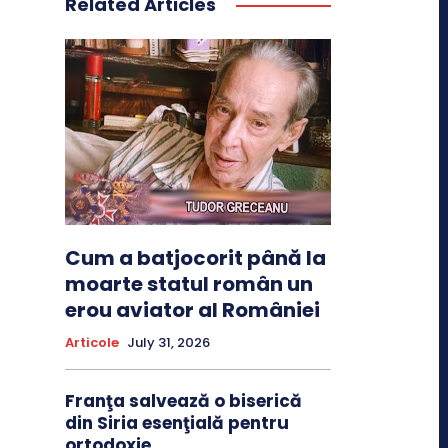
Related Articles
Cum a batjocorit până la
moarte statul român un
erou aviator al României
Articole
July 31, 2026
Franţa salvează o biserică
din Siria esenţială pentru
ortodoxie