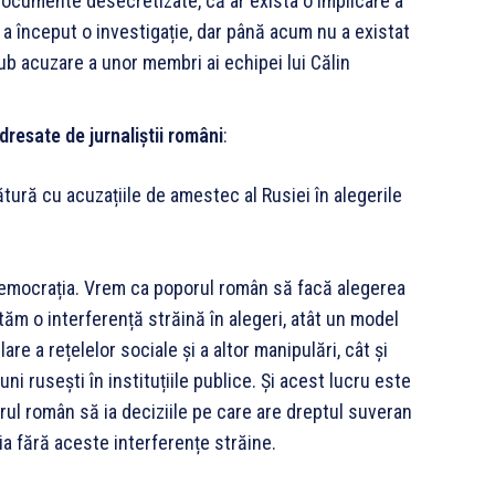
 documente desecretizate, că ar exista o implicare a
 a început o investigație, dar până acum nu a existat
ub acuzare a unor membri ai echipei lui Călin
dresate de jurnaliștii români
:
ătură cu acuzațiile de amestec al Rusiei în alegerile
democrația. Vrem ca poporul român să facă alegerea
tăm o interferență străină în alegeri, atât un model
are a rețelelor sociale și a altor manipulări, cât și
ni rusești în instituțiile publice. Și acest lucru este
orul român să ia deciziile pe care are dreptul suveran
a fără aceste interferențe străine.