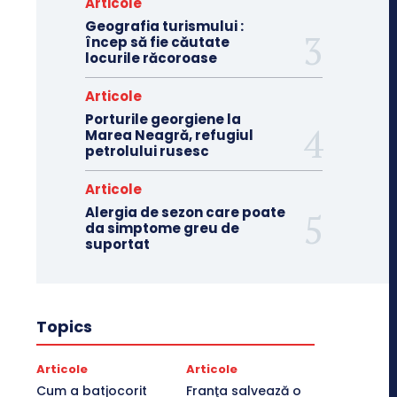
Articole
Geografia turismului :
încep să fie căutate
locurile răcoroase
Articole
Porturile georgiene la
Marea Neagră, refugiul
petrolului rusesc
Articole
Alergia de sezon care poate
da simptome greu de
suportat
Topics
Articole
Articole
Cum a batjocorit
Franţa salvează o