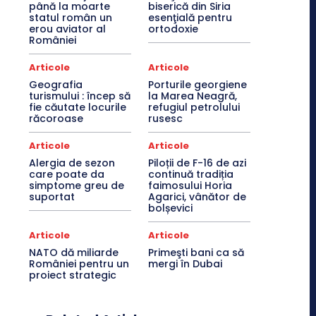
până la moarte
biserică din Siria
statul român un
esenţială pentru
erou aviator al
ortodoxie
României
Articole
Articole
Geografia
Porturile georgiene
turismului : încep să
la Marea Neagră,
fie căutate locurile
refugiul petrolului
răcoroase
rusesc
Articole
Articole
Alergia de sezon
Piloții de F-16 de azi
care poate da
continuă tradiția
simptome greu de
faimosului Horia
suportat
Agarici, vânător de
bolșevici
Articole
Articole
NATO dă miliarde
Primeşti bani ca să
României pentru un
mergi în Dubai
proiect strategic