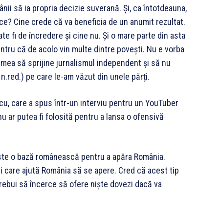
ii să ia propria decizie suverană. Și, ca întotdeauna,
 ce? Cine crede că va beneficia de un anumit rezultat.
ate fi de încredere și cine nu. Și o mare parte din asta
entru că de acolo vin multe dintre povești. Nu e vorba
lumea să sprijine jurnalismul independent și să nu
 n.red.) pe care le-am văzut din unele părți.
scu, care a spus într-un interviu pentru un YouTuber
u ar putea fi folosită pentru a lansa o ofensivă
 este o bază românească pentru a apăra România.
i care ajută România să se apere. Cred că acest tip
r trebui să încerce să ofere niște dovezi dacă va