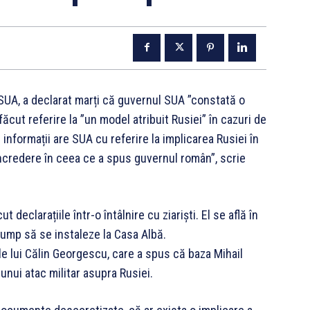
 SUA, a declarat marți că guvernul SUA ”constată o
făcut referire la ”un model atribuit Rusiei” în cazuri de
 informații are SUA cu referire la implicarea Rusiei în
încredere în ceea ce a spus guvernul român”, scrie
ut declarațiile într-o întâlnire cu ziariști. El se află în
rump să se instaleze la Casa Albă.
ile lui Călin Georgescu, care a spus că baza Mihail
unui atac militar asupra Rusiei.