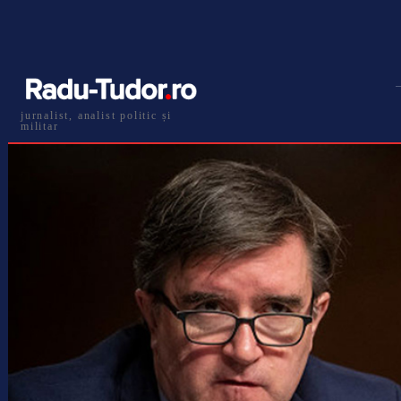
jurnalist, analist politic și
militar