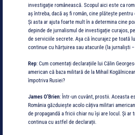
investigație românească. Scopul aici este ca român
aș întreba, dacă aș fi român, cine plătește pentru
Și asta ar ajuta foarte mult în a determina cine po
depinde de jurnalismul de investigație curajos, p
de serviciile secrete. Așa că încurajez pe toată 
continue cu hărțuirea sau atacurile (la jurnaliști –
Rep
: Cum comentați declarațiile lui Călin George
american că baza militară de la Mihail Kogălnicean
împotriva Rusiei?
James O’Brien
: Într-un cuvânt, prostii. Aceasta
România găzduiește acolo câțiva militari american
de propagandă a fricii chiar nu își are locul. Și a
continua cu astfel de declarații.