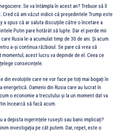
negociere. Se va întâmpla în acest an? Trebuie să îl
t. Cred că am văzut indicii că președintele Trump este
 a spus că ar saluta discuțiile către o încetare a
intele Putin pare hotărât să lupte. Dar el pierde mii
e care Rusia le-a acumulat timp de 30 de ani. Și acum
ntru a-și continua războiul. Se pare că vrea să
it momentul, acest lucru va depinde de el. Ceea ce
nțelege consecințele.
 din evoluțiile care ne vor face pe toți mai bogați în
ia energetică. Oamenii din Rusia care au lucrat în
 acum o economie a trecutului și la un moment dat va
utin încearcă să facă acum.
u a depista ingerințele rusești sau banii implicați?
ijinim investigația pe cât putem. Dar, repet, este o