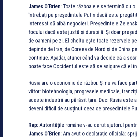
James O’Brien
: Toate războaiele se termină cu o 
întrebați pe președintele Putin dacă este pregăti
interesat să aibă negocieri. Președintele Zelensky
focului dacă este justă și durabilă. Și doar președ
de oameni pe zi. El cheltuiește toate rezervele p
depinde de Iran, de Coreea de Nord și de China pe
continue. Așadar, atunci când va decide că a sos
poate face Occidentul este să se asigure că el î
Rusia are o economie de război. Și nu va face parte
viitor: biotehnologia, progresele medicale, tranziț
aceste industrii au părăsit țara. Deci Rusia este
deveni dificil de susținut ceea ce președintele P
Rep
: Autoritățile române v-au cerut ajutorul pentr
James O’Brien
: Am avut o declarație oficială: spr