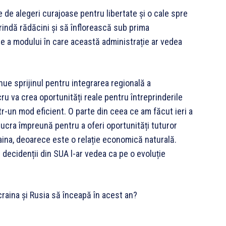
 de alegeri curajoase pentru libertate și o cale spre
indă rădăcini și să înflorească sub prima
ie a modului în care această administrație ar vedea
ue sprijinul pentru integrarea regională a
u va crea oportunități reale pentru întreprinderile
r-un mod eficient. O parte din ceea ce am făcut ieri a
cra împreună pentru a oferi oportunități tuturor
aina, deoarece este o relație economică naturală.
i decidenții din SUA l-ar vedea ca pe o evoluție
craina și Rusia să înceapă în acest an?