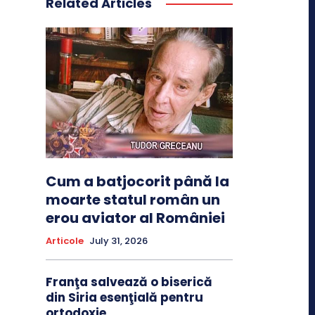
Related Articles
Cum a batjocorit până la
moarte statul român un
erou aviator al României
Articole
July 31, 2026
Franţa salvează o biserică
din Siria esenţială pentru
ortodoxie