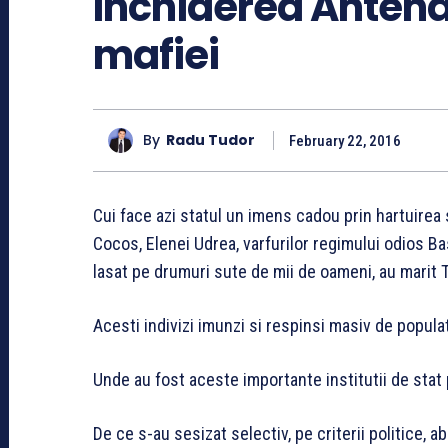
Inchiderea Antena
mafiei
By
Radu Tudor
February 22, 2016
Cui face azi statul un imens cadou prin hartuirea
Cocos, Elenei Udrea, varfurilor regimului odios Bas
lasat pe drumuri sute de mii de oameni, au marit T
Acesti indivizi imunzi si respinsi masiv de popula
Unde au fost aceste importante institutii de stat p
De ce s-au sesizat selectiv, pe criterii politice, 