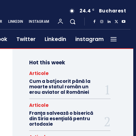
24.4
Bucharest
C
ER
LINKEDIN
INSTAGRAM
ook
Twitter
Linkedin
instagram
Hot this week
Articole
Cum a batjocorit până la
moarte statul român un
erou aviator al României
Articole
Franţa salvează o biserică
din Siria esenţială pentru
ortodoxie