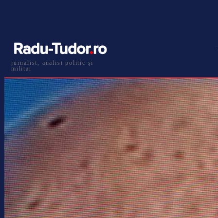
jurnalist, analist politic și
militar