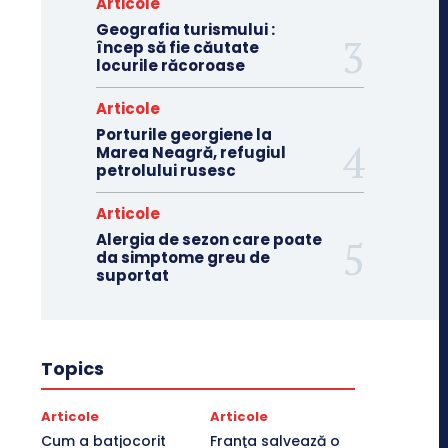
Articole
Geografia turismului :
încep să fie căutate
locurile răcoroase
Articole
Porturile georgiene la
Marea Neagră, refugiul
petrolului rusesc
Articole
Alergia de sezon care poate
da simptome greu de
suportat
Topics
Articole
Articole
Cum a batjocorit
Franţa salvează o