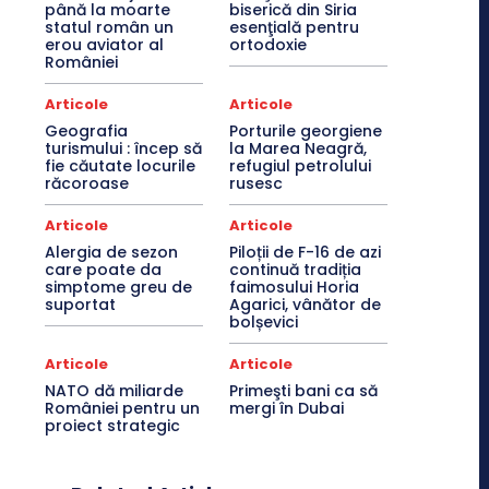
până la moarte
biserică din Siria
statul român un
esenţială pentru
erou aviator al
ortodoxie
României
Articole
Articole
Geografia
Porturile georgiene
turismului : încep să
la Marea Neagră,
fie căutate locurile
refugiul petrolului
răcoroase
rusesc
Articole
Articole
Alergia de sezon
Piloții de F-16 de azi
care poate da
continuă tradiția
simptome greu de
faimosului Horia
suportat
Agarici, vânător de
bolșevici
Articole
Articole
NATO dă miliarde
Primeşti bani ca să
României pentru un
mergi în Dubai
proiect strategic