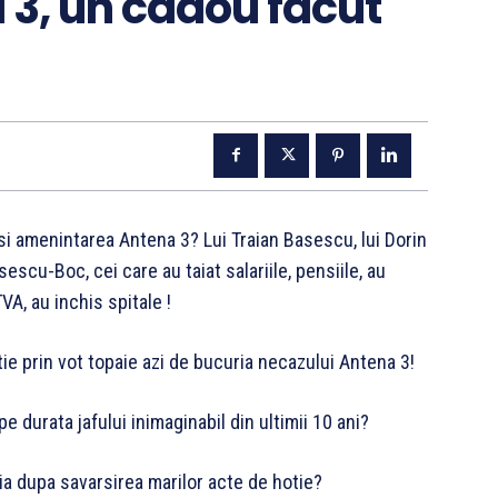
 3, un cadou facut
 si amenintarea Antena 3? Lui Traian Basescu, lui Dorin
escu-Boc, cei care au taiat salariile, pensiile, au
VA, au inchis spitale !
tie prin vot topaie azi de bucuria necazului Antena 3!
e durata jafului inimaginabil din ultimii 10 ani?
abia dupa savarsirea marilor acte de hotie?