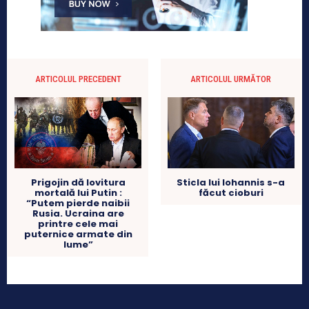
ARTICOLUL PRECEDENT
ARTICOLUL URMĂTOR
Prigojin dă lovitura
Sticla lui Iohannis s-a
mortală lui Putin :
făcut cioburi
“Putem pierde naibii
Rusia. Ucraina are
printre cele mai
puternice armate din
lume”