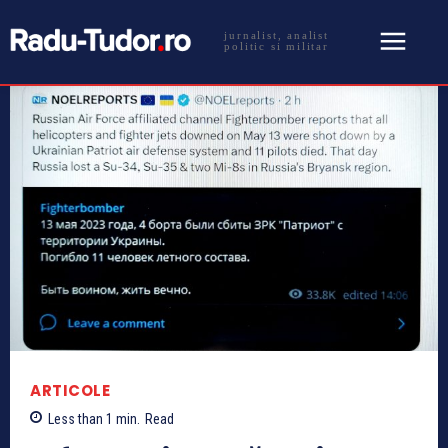
jurnalist, analist
politic si militar
ARTICOLE
Less than 1
min.
Read