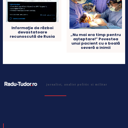
Informaţie de război
devastatoare
„Nu mai era timp pentru
recunoscută de Rusia
așteptare!” Povestea
unui pacient cu o boală
severă a inimii
jurnalist, analist politic si militar