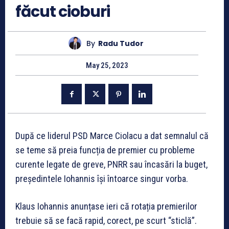
făcut cioburi
By
Radu Tudor
May 25, 2023
După ce liderul PSD Marce Ciolacu a dat semnalul că
se teme să preia funcția de premier cu probleme
curente legate de greve, PNRR sau încasări la buget,
președintele Iohannis își întoarce singur vorba.
Klaus Iohannis anunțase ieri că rotația premierilor
trebuie să se facă rapid, corect, pe scurt “sticlă”.