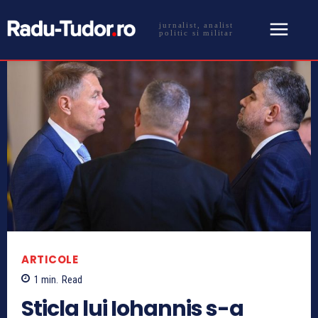
jurnalist, analist
politic si militar
ARTICOLE
1
min.
Read
Sticla lui Iohannis s-a