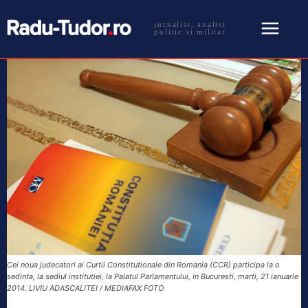
jurnalist, analist
politic si militar
Cei noua judecatori ai Curtii Constitutionale din Romania (CCR) participa la o
sedinta, la sediul institutiei, la Palatul Parlamentului, in Bucuresti, marti, 21 ianuarie
2014. LIVIU ADASCALITEI / MEDIAFAX FOTO