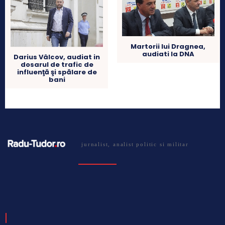
Martorii lui Dragnea,
audiati la DNA
Darius Vâlcov, audiat in
dosarul de trafic de
influenţă şi spălare de
bani
jurnalist, analist politic si militar