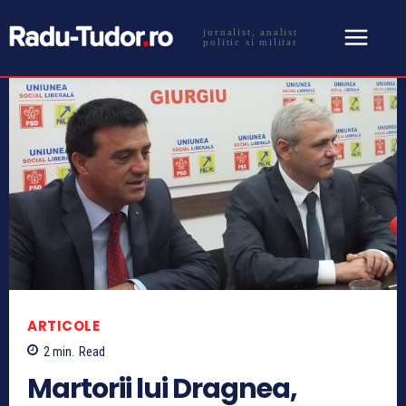
jurnalist, analist
politic si militar
ARTICOLE
2
min.
Read
Martorii lui Dragnea,