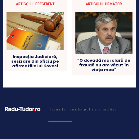
ARTICOLUL PRECEDENT
ARTICOLUL URMĂTOR
Inspecția Judiciară,
“O dovadă mai clară de
sesizare din oficiu pe
fraudă nu am văzut în
afirmatiile lui Kovesi
viața mea”
jurnalist, analist politic si militar