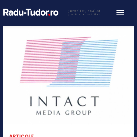
jurnalist, analist
politic si militar
ARTICOLE