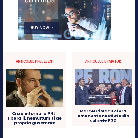
ARTICOLUL PRECEDENT
ARTICOLUL URMĂTOR
Marcel Ciolacu ofera
Criza interna la PNL :
amanunte nestiute din
liberalii, nemultumiti de
culisele PSD
propria guvernare