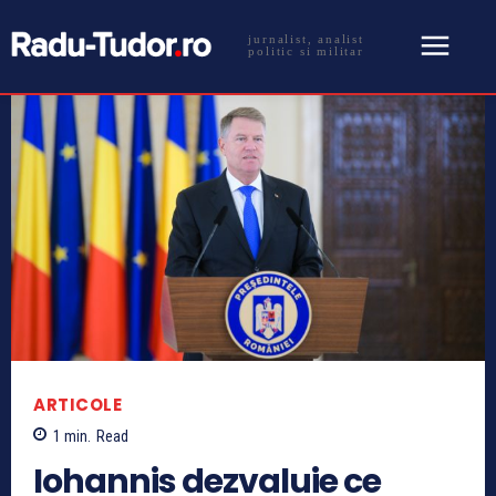
jurnalist, analist
politic si militar
ARTICOLE
1
min.
Read
Iohannis dezvaluie ce