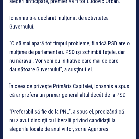
alegeri anticipate, premier va fi tot Ludovic Orban.
Iohannis s-a declarat mulţumit de activitatea
Guvernului.
“O să mai apară tot timpul probleme, fiindcă PSD are o
mulţime de parlamentari. PSD îşi schimbă feţele, dar
nu năravul. Vor veni cu iniţiative care mai de care
dăunătoare Guvernului”, a susţinut el.
În ceea ce priveşte Primăria Capitalei, Iohannis a spus
că ar prefera un primar general altul decât de la PSD.
“Preferabil să fie de la PNL”, a spus el, precizând că
nu a avut discuţii cu liberalii privind candidaţii la
alegerile locale de anul viitor, scrie Agerpres