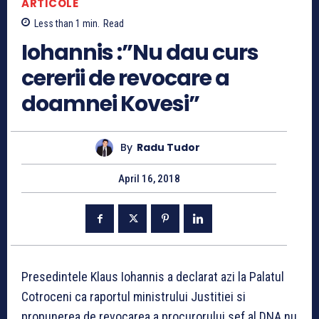
ARTICOLE
Less than 1
min.
Read
Iohannis :”Nu dau curs
cererii de revocare a
doamnei Kovesi”
By
Radu Tudor
April 16, 2018
Presedintele Klaus Iohannis a declarat azi la Palatul
Cotroceni ca raportul ministrului Justitiei si
propunerea de revocarea a procurorului sef al DNA nu