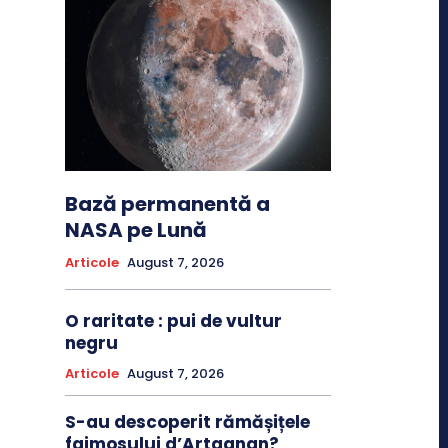
Bază permanentă a
NASA pe Lună
Articole
August 7, 2026
O raritate : pui de vultur
negru
Articole
August 7, 2026
S-au descoperit rămășițele
faimosului d’Artagnan?