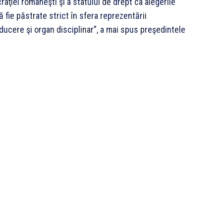
ţiei româneşti şi a statului de drept ca alegerile
 fie păstrate strict în sfera reprezentării
nducere şi organ disciplinar”, a mai spus preşedintele