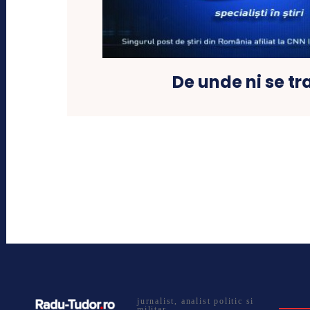
De unde ni se tr
jurnalist, analist politic si
militar