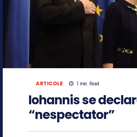
ARTICOLE
1
min.
Read
Iohannis se decla
“nespectator”