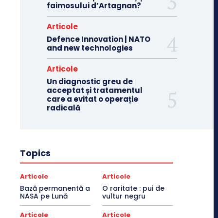
faimosului d’Artagnan?
Articole
Defence Innovation | NATO
and new technologies
Articole
Un diagnostic greu de
acceptat și tratamentul
care a evitat o operație
radicală
Topics
Articole
Articole
Bază permanentă a
O raritate : pui de
NASA pe Lună
vultur negru
Articole
Articole