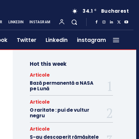
34.1
Bucharest
C
ER
LINKEDIN
INSTAGRAM
ook
Twitter
Linkedin
instagram
Hot this week
Articole
Bază permanentă a NASA
pe Lună
Articole
O raritate : pui de vultur
negru
Articole
S-au descoperit rămășițele