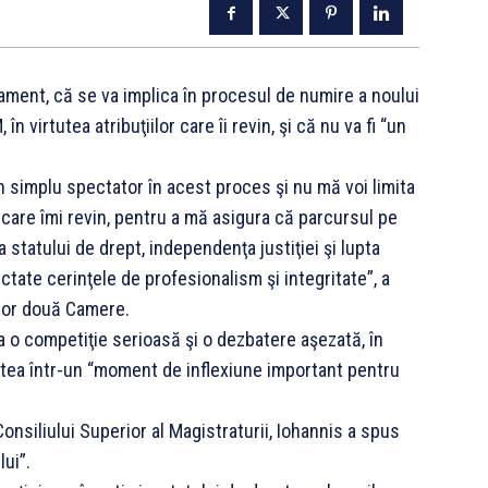
lament, că se va implica în procesul de numire a noului
 virtutea atribuţiilor care îi revin, şi că nu va fi “un
un simplu spectator în acest proces şi nu mă voi limita
lor care îmi revin, pentru a mă asigura că parcursul pe
 statului de drept, independenţa justiţiei şi lupta
tate cerinţele de profesionalism şi integritate”, a
celor două Camere.
 o competiţie serioasă şi o dezbatere aşezată, în
atea într-un “moment de inflexiune important pentru
nsiliului Superior al Magistraturii, Iohannis a spus
lui”.