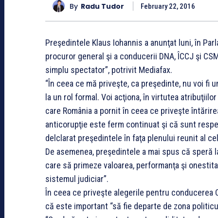
By
Radu Tudor
February 22, 2016
Preşedintele Klaus Iohannis a anunţat luni, în Par
procuror general şi a conducerii DNA, ÎCCJ şi CSM, în
simplu spectator”, potrivit Mediafax.
“În ceea ce mă priveşte, ca preşedinte, nu voi fi 
la un rol formal. Voi acţiona, în virtutea atribuţii
care România a pornit în ceea ce priveşte întărirea
anticorupţie este ferm continuat şi că sunt respec
delclarat preşedintele în faţa plenului reunit al 
De asemenea, preşedintele a mai spus că speră la
care să primeze valoarea, performanţa şi onestit
sistemul judiciar”.
În ceea ce priveşte alegerile pentru conducerea Co
că este important “să fie departe de zona politicu