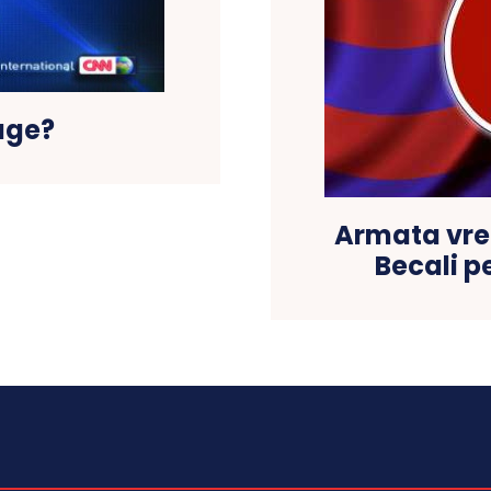
age?
Armata vrea
Becali p