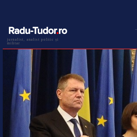
jurnalist, analist politic și
militar