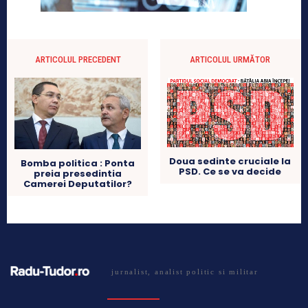
ARTICOLUL PRECEDENT
ARTICOLUL URMĂTOR
Doua sedinte cruciale la
Bomba politica : Ponta
PSD. Ce se va decide
preia presedintia
Camerei Deputatilor?
jurnalist, analist politic si militar