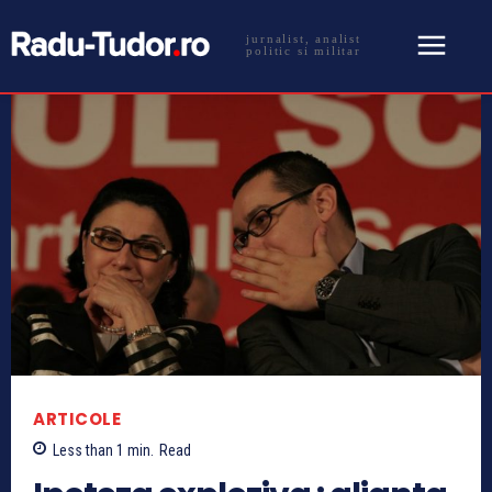
jurnalist, analist
politic si militar
ARTICOLE
Less than 1
min.
Read