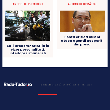
ARTICOLUL PRECEDENT
ARTICOLUL URMĂTOR
Ponta critica CSM si
ataca agentii acoperiti
din presa
Sa-i credem? ANAF ia in
vizor personalitati,
interlopi si manelisti
jurnalist, analist politic si militar