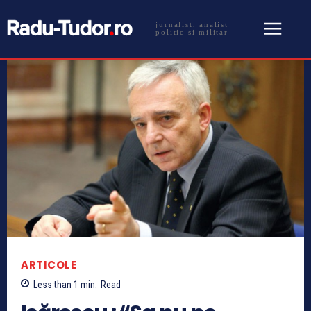
jurnalist, analist
politic si militar
ARTICOLE
Less than 1
min.
Read