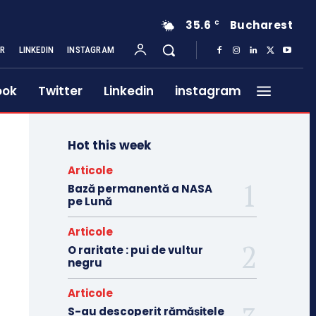
35.6
Bucharest
C
ER
LINKEDIN
INSTAGRAM
ook
Twitter
Linkedin
instagram
Hot this week
Articole
Bază permanentă a NASA
pe Lună
Articole
O raritate : pui de vultur
negru
Articole
S-au descoperit rămășițele