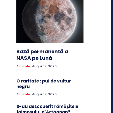
Bază permanentă a
NASA pe Lună
Articole
August 7, 2026
O raritate : pui de vultur
negru
Articole
August 7, 2026
S-au descoperit rămășițele
faimosului d’Artagnan?