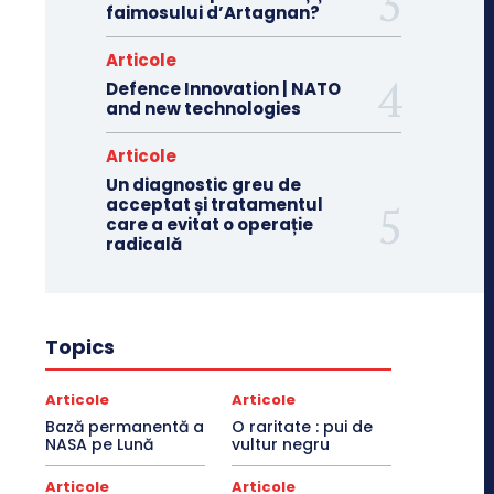
faimosului d’Artagnan?
Articole
Defence Innovation | NATO
and new technologies
Articole
Un diagnostic greu de
acceptat și tratamentul
care a evitat o operație
radicală
Topics
Articole
Articole
Bază permanentă a
O raritate : pui de
NASA pe Lună
vultur negru
Articole
Articole