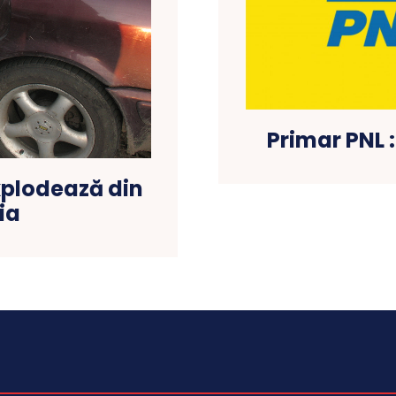
Primar PNL :
xplodează din
ia