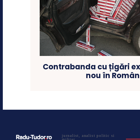
Contrabanda cu țigări e
nou în Român
jurnalist, analist politic si
militar