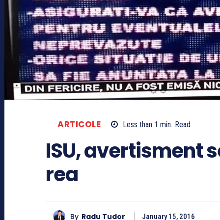
ARTICOLE
Less than 1
min.
Read
ISU, avertisment 
rea
By
Radu Tudor
January 15, 2016