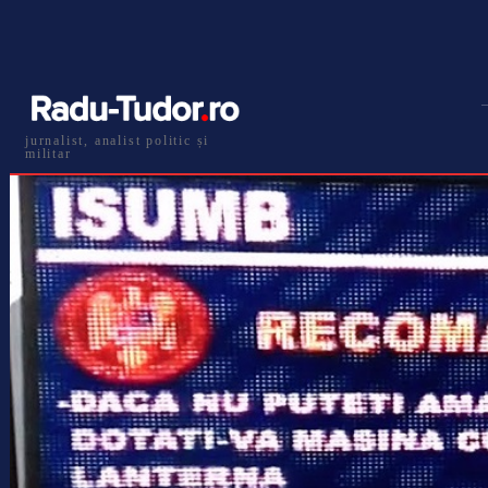
jurnalist, analist politic și
militar