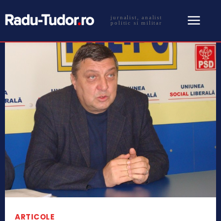
jurnalist, analist
politic si militar
ARTICOLE