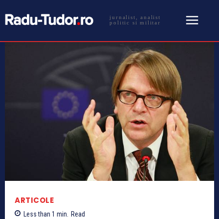
jurnalist, analist
politic si militar
ARTICOLE
Less than 1
min.
Read