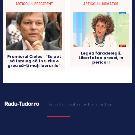
ARTICOLUL PRECEDENT
ARTICOLUL URMĂTOR
Legea faradelegii.
Premierul Ciolos : “Eu pot
Libertatea presei, in
să înțeleg că în 5 zile e
pericol !
greu să-ți muți lucrurile”
jurnalist, analist politic si militar