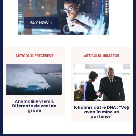
ARTICOLUL PRECEDENT
ARTICOLUL URMĂTOR
Anomaliile vremii.
Diferente de zeci de
Iohannis catre DNA : “Veţi
grade
avea în mine un
partener”