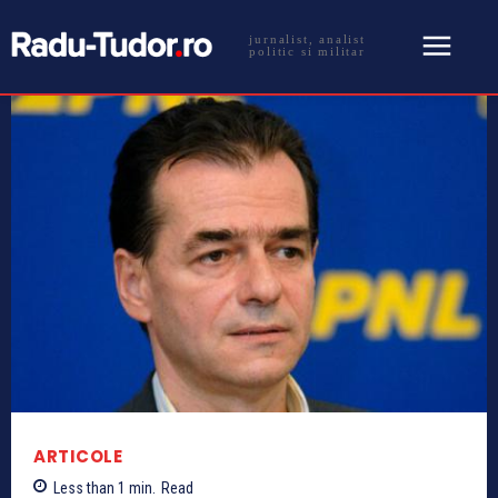
jurnalist, analist
politic si militar
ARTICOLE
Less than 1
min.
Read