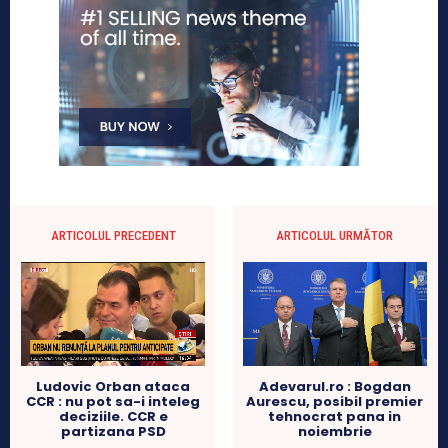
ARTICOLUL PRECEDENT
ARTICOLUL URMĂTOR
Ludovic Orban ataca
Adevarul.ro : Bogdan
CCR : nu pot sa-i inteleg
Aurescu, posibil premier
deciziile. CCR e
tehnocrat pana in
partizana PSD
noiembrie