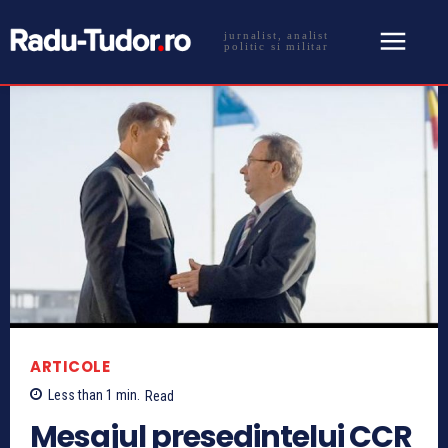
jurnalist, analist
politic si militar
ARTICOLE
Less than 1
min.
Read
Mesajul presedintelui CCR